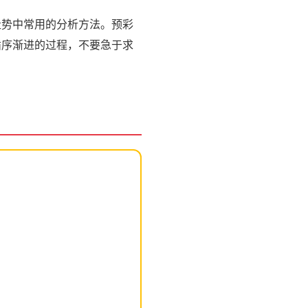
走势中常用的分析方法。预彩
循序渐进的过程，不要急于求