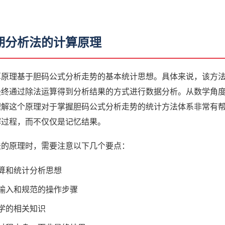
期分析法的计算原理
算原理基于胆码公式分析走势的基本统计思想。具体来说，该方
最终通过除法运算得到分析结果的方式进行数据分析。从数学角
理解这个原理对于掌握胆码公式分析走势的统计方法体系非常有
解过程，而不仅仅是记忆结果。
法的原理时，需要注意以下几个要点：
算和统计分析思想
输入和规范的操作步骤
学的相关知识