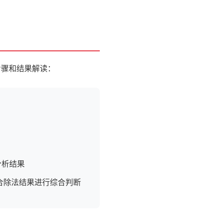
步骤和结果解读：
分析结果
合除法结果进行综合判断