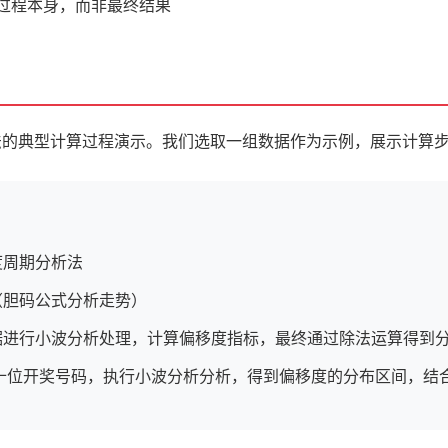
过程本身，而非最终结果
法的典型计算过程演示。我们选取一组数据作为示例，展示计算
度周期分析法
（胆码公式分析走势）
据进行小波分析处理，计算偏移度指标，最终通过除法运算得到
期十位开奖号码，执行小波分析分析，得到偏移度的分布区间，结