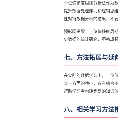
十位偏移度周期分析法作为
提升数据处理能力和逻辑思
性对待数据分析的结果，不
预彩网提醒：十位偏移度周
史数据的统计研究，
不构成
七、方法拓展与延
在实际的数据学习中，十位
某一方面的特征，只有综合
帮助学习者构建完整的知识
八、相关学习方法