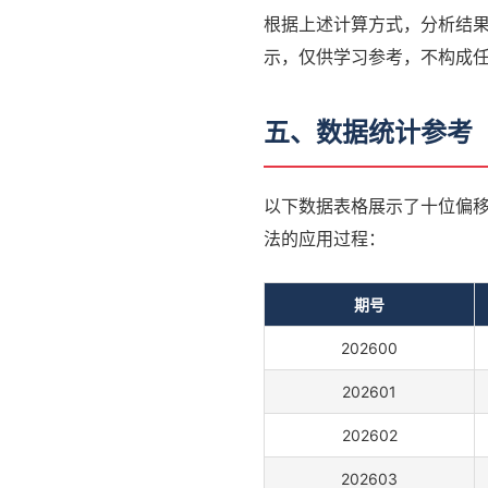
根据上述计算方式，分析结
示，仅供学习参考，不构成
五、数据统计参考
以下数据表格展示了十位偏
法的应用过程：
期号
202600
202601
202602
202603