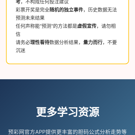
考
，不构成任何投注建议
彩票开奖是完全
随机的独立事件
，历史数据无法
预测未来结果
任何声称能"预测"的方法都是
虚假宣传
，请勿相
信
请务必
理性看待
数据分析结果，
量力而行
，不要
沉迷
更多学习资源
预彩网官方APP提供更丰富的胆码公式分析走势等