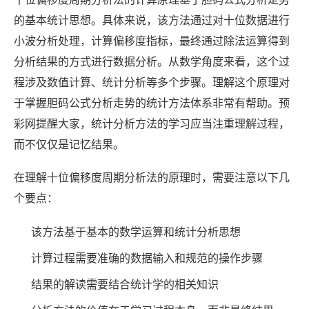
的基本统计思想。具体来说，该方法通过对十位数据进行
小波分析处理，计算偏移度指标，最终通过除法运算得到
分析结果的方式进行数据分析。从数学角度来看，这个过
程涉及数值计算、统计分析等多个步骤。理解这个原理对
于掌握胆码公式分析走势的统计方法体系非常有帮助。预
彩网提醒大家，统计分析方法的学习应当注重理解过程，
而不仅仅是记忆结果。
在理解十位偏移度周期分析法的原理时，需要注意以下几
个要点：
该方法基于基本的数学运算和统计分析思想
计算过程需要准确的数据输入和规范的操作步骤
结果的解读需要结合统计学的相关知识