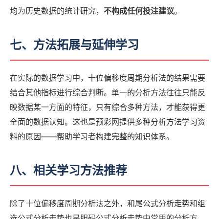
均为历史数据的统计研究，
不构成任何投注建议
。
七、方法拓展与延伸学习
在实际的数据学习中，十位偏移度周期分析法的结果需要
结合其他指标进行综合判断。单一的分析方法往往只能反
映数据某一方面的特征，只有综合多种方法，才能获得更
全面的数据认知。这也是预彩网提供多种分析方法学习资
料的原因——帮助学习者构建完整的知识体系。
八、相关学习方法推荐
除了十位偏移度周期分析法之外，和尾公式分析走势和组
选公式分析走势也是胆码公式分析走势中常用的分析方