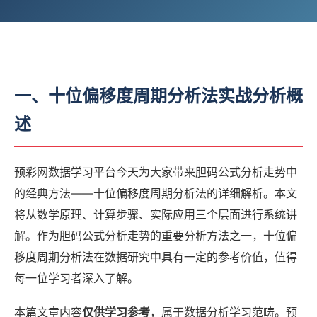
一、十位偏移度周期分析法实战分析概
述
预彩网数据学习平台今天为大家带来胆码公式分析走势中
的经典方法——十位偏移度周期分析法的详细解析。本文
将从数学原理、计算步骤、实际应用三个层面进行系统讲
解。作为胆码公式分析走势的重要分析方法之一，十位偏
移度周期分析法在数据研究中具有一定的参考价值，值得
每一位学习者深入了解。
本篇文章内容
仅供学习参考
，属于数据分析学习范畴。预