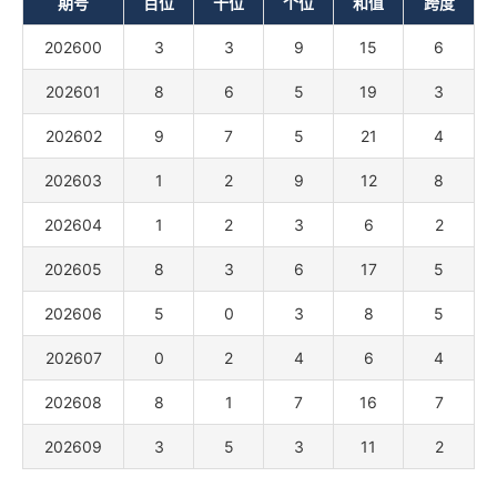
期号
百位
十位
个位
和值
跨度
202600
3
3
9
15
6
202601
8
6
5
19
3
202602
9
7
5
21
4
202603
1
2
9
12
8
202604
1
2
3
6
2
202605
8
3
6
17
5
202606
5
0
3
8
5
202607
0
2
4
6
4
202608
8
1
7
16
7
202609
3
5
3
11
2