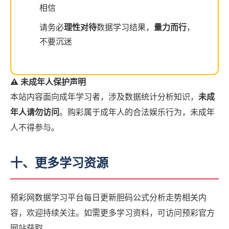
相信
请务必
理性对待
数据学习结果，
量力而行
，
不要沉迷
⚠️ 未成年人保护声明
本站内容面向成年学习者，涉及数据统计分析知识，
未成
年人请勿访问
。购彩属于成年人的合法娱乐行为，未成年
人不得参与。
十、更多学习资源
预彩网数据学习平台每日更新胆码公式分析走势相关内
容，欢迎持续关注。如需更多学习资料，可访问预彩官方
网站获取。