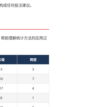
构成任何投注建议。
，帮助理解统计方法的应用过
和值
跨度
3
3
10
7
17
4
8
1