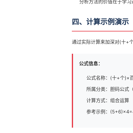
分析方法的价值在于学习
四、计算示例演示
通过实际计算来加深对(十+
公式信息：
公式名称：(十+个)×
所属分类：胆码公式
计算方式：组合运算
参考示例：(5+6)×4=