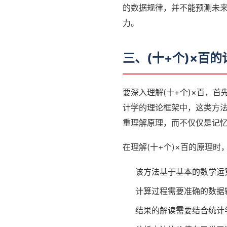
的数据规律，并不能预测未
力。
三、(十+个)×百
要深入理解(十+个)×百，
计学的理论框架中，这类方
重理解原理，而不仅仅是记
在理解(十+个)×百的原理
该方法基于基本的数学运
计算过程需要准确的数据
结果的解读需要结合统计