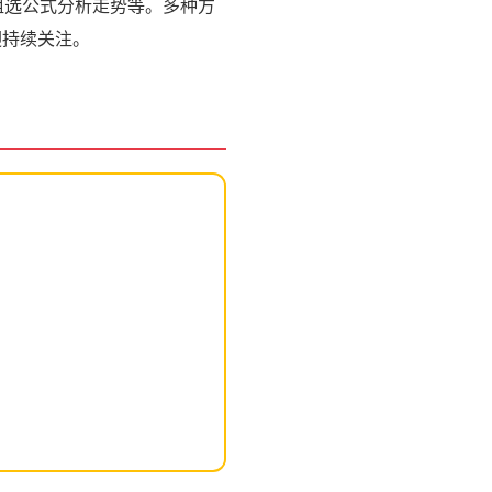
组选公式分析走势等。多种方
迎持续关注。