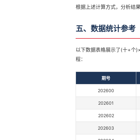
根据上述计算方式，分析结
五、数据统计参考
以下数据表格展示了(十+个
程：
期号
202600
202601
202602
202603