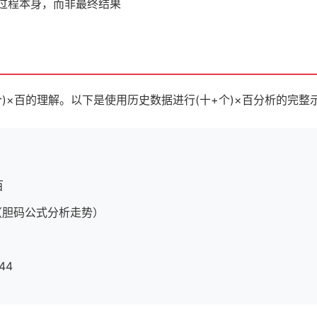
过程本身，而非最终结果
个)×百的理解。以下是使用历史数据进行(十+个)×百分析的完整
百
（胆码公式分析走势）
44