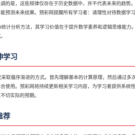
强调的是，这些规律仅存在于历史数据中，并不代表未来的趋势
不能预测未来结果。预彩网提醒所有学习者：请理性对待数据学
作为统计分析方法，其学习价值在于提升数学素养和逻辑思维能力
议
。
伸学习
建议采取循序渐进的方式。首先理解基本的计算原理，然后通过多
结合使用。预彩网将持续更新相关学习内容，为学习者提供系统
求不切实际的预期。
推荐