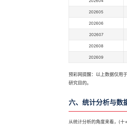
202604
202605
202606
202607
202608
202609
预彩网提醒：以上数据仅用
研究目的。
六、统计分析与数
从统计分析的角度来看，(十