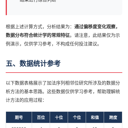
根据上述计算方式，分析结果为：
通过偏移度变化观察，
数据分布符合统计学的常规特征
。请注意，此结果仅为示
例演示，仅供学习参考，不构成任何投注建议。
五、数据统计参考
以下数据表格展示了加法序列相邻位研究所涉及的数据分
析方法的基本思路。这些数据仅供学习参考，帮助理解统
计方法的应用过程：
期号
百位
十位
个位
和值
跨度