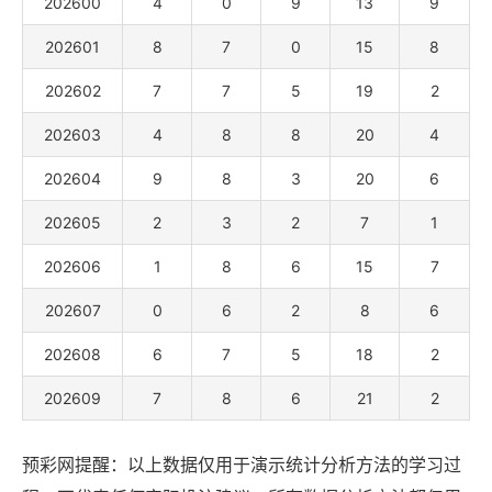
202600
4
0
9
13
9
202601
8
7
0
15
8
202602
7
7
5
19
2
202603
4
8
8
20
4
202604
9
8
3
20
6
202605
2
3
2
7
1
202606
1
8
6
15
7
202607
0
6
2
8
6
202608
6
7
5
18
2
202609
7
8
6
21
2
预彩网提醒：以上数据仅用于演示统计分析方法的学习过