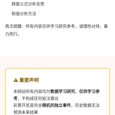
跨度公式分析走势
和值分析方法
再次提醒：所有内容仅供学习研究参考，请理性对待，量
力而行。
⚠️ 重要声明
本网站所有内容均为
数据学习研究
，
仅供学习参
考
，不构成任何投注建议
彩票开奖是完全
随机的独立事件
，历史数据无法
预测未来结果