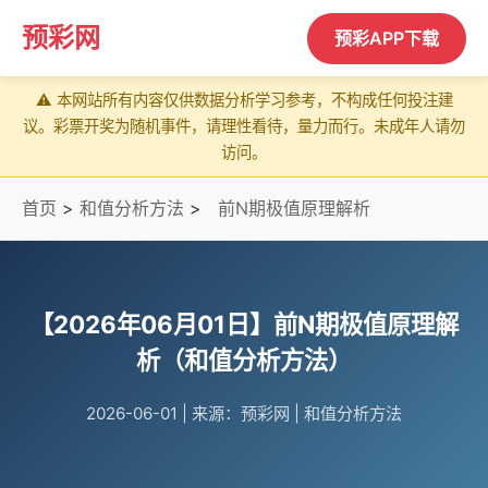
预彩网
预彩APP下载
⚠️ 本网站所有内容仅供数据分析学习参考，不构成任何投注建
议。彩票开奖为随机事件，请理性看待，量力而行。未成年人请勿
访问。
首页
>
和值分析方法
>
前N期极值原理解析
【2026年06月01日】前N期极值原理解
析（和值分析方法）
2026-06-01
|
来源：预彩网
|
和值分析方法