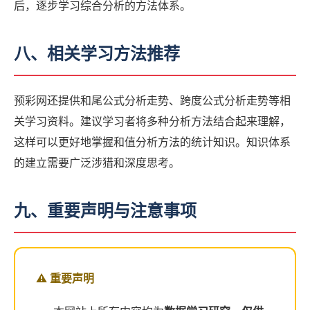
后，逐步学习综合分析的方法体系。
八、相关学习方法推荐
预彩网还提供和尾公式分析走势、跨度公式分析走势等相
关学习资料。建议学习者将多种分析方法结合起来理解，
这样可以更好地掌握和值分析方法的统计知识。知识体系
的建立需要广泛涉猎和深度思考。
九、重要声明与注意事项
⚠️ 重要声明