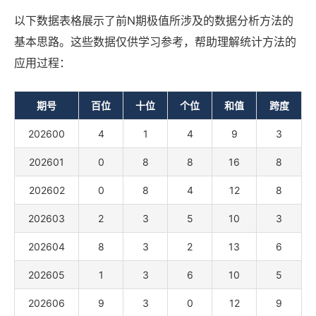
以下数据表格展示了前N期极值所涉及的数据分析方法的
基本思路。这些数据仅供学习参考，帮助理解统计方法的
应用过程：
期号
百位
十位
个位
和值
跨度
202600
4
1
4
9
3
202601
0
8
8
16
8
202602
0
8
4
12
8
202603
2
3
5
10
3
202604
8
3
2
13
6
202605
1
3
6
10
5
202606
9
3
0
12
9