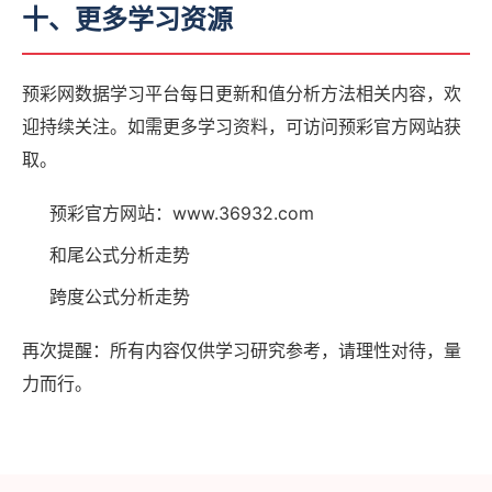
十、更多学习资源
预彩网数据学习平台每日更新和值分析方法相关内容，欢
迎持续关注。如需更多学习资料，可访问预彩官方网站获
取。
预彩官方网站：www.36932.com
和尾公式分析走势
跨度公式分析走势
再次提醒：所有内容仅供学习研究参考，请理性对待，量
力而行。