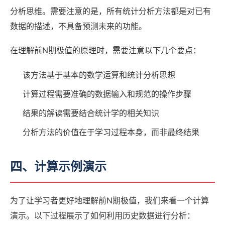
分析思维。需要注意的是，所有统计分析方法都是对已有
数据的描述，不具备预测未来的功能。
在理解前N期极值的原理时，需要注意以下几个要点：
该方法基于基本的数学运算和统计分析思想
计算过程需要准确的数据输入和规范的操作步骤
结果的解读需要结合统计学的相关知识
分析方法的价值在于学习过程本身，而非最终结果
四、计算示例演示
为了让学习者更好地理解前N期极值，我们来看一个计算
演示。以下过程展示了如何利用历史数据进行分析：