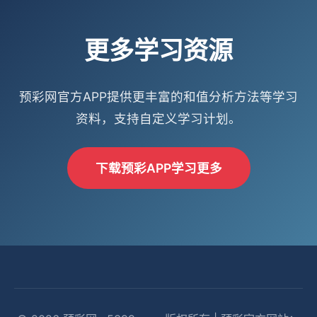
更多学习资源
预彩网官方APP提供更丰富的和值分析方法等学习
资料，支持自定义学习计划。
下载预彩APP学习更多