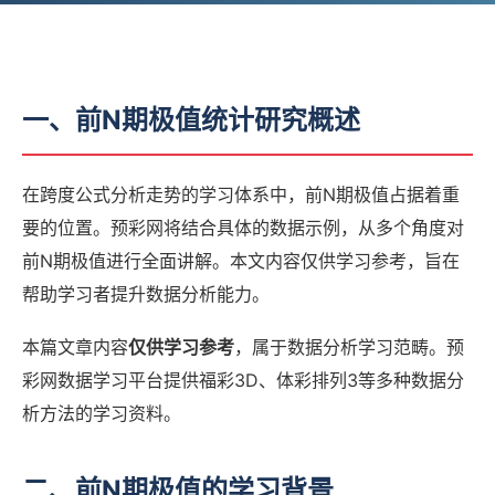
一、前N期极值统计研究概述
在跨度公式分析走势的学习体系中，前N期极值占据着重
要的位置。预彩网将结合具体的数据示例，从多个角度对
前N期极值进行全面讲解。本文内容仅供学习参考，旨在
帮助学习者提升数据分析能力。
本篇文章内容
仅供学习参考
，属于数据分析学习范畴。预
彩网数据学习平台提供福彩3D、体彩排列3等多种数据分
析方法的学习资料。
二、前N期极值的学习背景