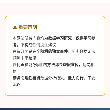
⚠️ 重要声明
本网站所有内容均为
数据学习研究
，
仅供学习参
考
，不构成任何投注建议
彩票开奖是完全
随机的独立事件
，历史数据无法
预测未来结果
任何声称能"预测"的方法都是
虚假宣传
，请勿相
信
请务必
理性看待
数据分析结果，
量力而行
，不要
沉迷