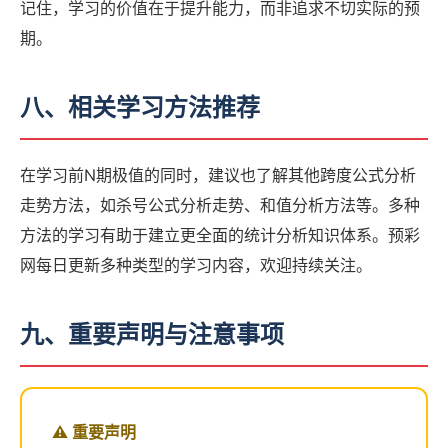
记住，学习的价值在于提升能力，而非追求不切实际的预
期。
八、相关学习方法推荐
在学习前N期极值的同时，建议也了解其他跨度公式分析
走势方法，如杀号公式分析走势、和值分析方法等。多种
方法的学习有助于建立更全面的统计分析知识体系。预彩
网每日更新多种类型的学习内容，欢迎持续关注。
九、重要声明与注意事项
⚠️ 重要声明