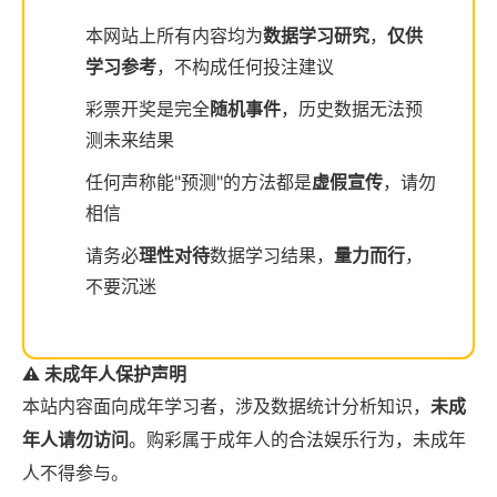
本网站上所有内容均为
数据学习研究
，
仅供
学习参考
，不构成任何投注建议
彩票开奖是完全
随机事件
，历史数据无法预
测未来结果
任何声称能"预测"的方法都是
虚假宣传
，请勿
相信
请务必
理性对待
数据学习结果，
量力而行
，
不要沉迷
⚠️ 未成年人保护声明
本站内容面向成年学习者，涉及数据统计分析知识，
未成
年人请勿访问
。购彩属于成年人的合法娱乐行为，未成年
人不得参与。