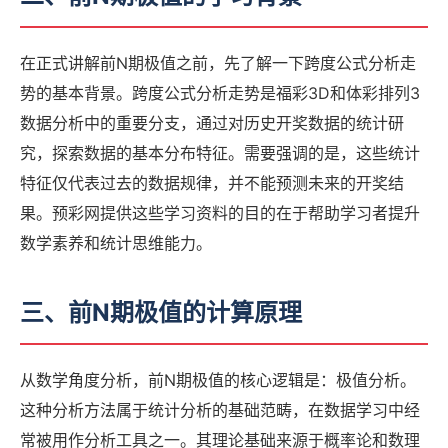
在正式讲解前N期极值之前，先了解一下跨度公式分析走
势的基本背景。跨度公式分析走势是福彩3D和体彩排列3
数据分析中的重要分支，通过对历史开奖数据的统计研
究，探索数据的基本分布特征。需要强调的是，这些统计
特征仅代表过去的数据规律，并不能预测未来的开奖结
果。预彩网提供这些学习资料的目的在于帮助学习者提升
数学素养和统计思维能力。
三、前N期极值的计算原理
从数学角度分析，前N期极值的核心逻辑是：极值分析。
这种分析方法属于统计分析的基础范畴，在数据学习中经
常被用作分析工具之一。其理论基础来源于概率论和数理