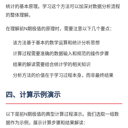
统计的基本原理。学习这个方法可以加深对数据分析流程
的整体理解。
在理解前N期极值的原理时，需要注意以下几个要点：
该方法基于基本的数学运算和统计分析思想
计算过程需要准确的数据输入和规范的操作步骤
结果的解读需要结合统计学的相关知识
分析方法的价值在于学习过程本身，而非最终结果
四、计算示例演示
以下是前N期极值的典型计算过程演示。我们选取一组数
据作为示例，展示计算步骤和结果解读：