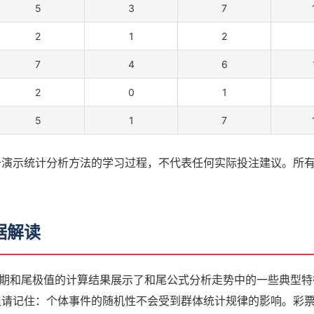
5
3
7
2
1
2
7
4
6
2
0
1
5
1
7
于演示统计分析方法的学习过程，不代表任何实际投注建议。所
据解读
N期和尾极值的计算结果展示了和尾公式分析走势中的一些典型特
但请记住：个体事件的随机性不会受到群体统计规律的影响。彩