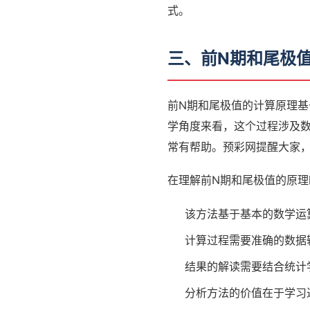
式。
三、前N期和尾极
前N期和尾极值的计算原理
学角度来看，这个过程涉及
常有帮助。预彩网提醒大家
在理解前N期和尾极值的原理
该方法基于基本的数学运
计算过程需要准确的数据
结果的解读需要结合统计
分析方法的价值在于学习