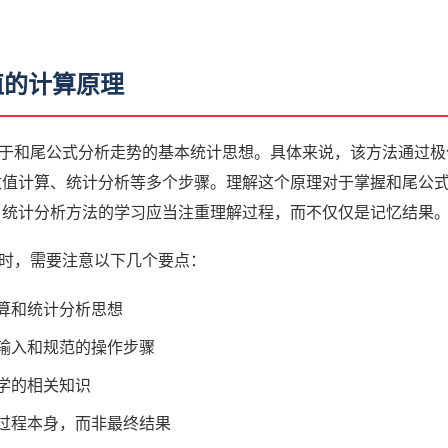
值的计算原理
基于和尾公式分析走势的基本统计思想。具体来说，该方法通过极
数值计算、统计分析等多个步骤。理解这个原理对于掌握和尾公
，统计分析方法的学习应当注重理解过程，而不仅仅是记忆结果
时，需要注意以下几个要点：
算和统计分析思想
输入和规范的操作步骤
学的相关知识
过程本身，而非最终结果