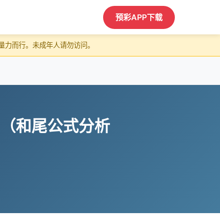
预彩APP下载
，量力而行。未成年人请勿访问。
得（和尾公式分析