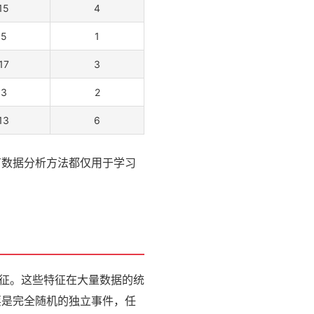
15
4
5
1
17
3
3
2
13
6
有数据分析方法都仅用于学习
征。这些特征在大量数据的统
票是完全随机的独立事件，任