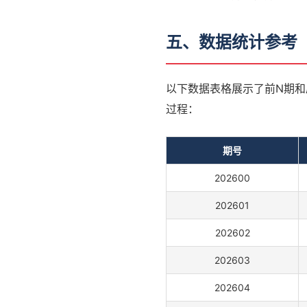
五、数据统计参考
以下数据表格展示了前N期
过程：
期号
202600
202601
202602
202603
202604