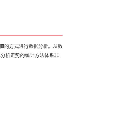
值的方式进行数据分析。从数
式分析走势的统计方法体系非
。