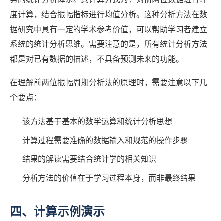
度计算，结合振幅指标进行均值分析。这种分析方法在数
据研究中具有一定的学术参考价值，可以帮助学习者建立
系统的统计分析思维。需要注意的是，所有统计分析方法
都是对已有数据的描述，不具备预测未来的功能。
在理解前两位振幅周期分析法的原理时，需要注意以下几
个要点：
该方法基于基本的数学运算和统计分析思想
计算过程需要准确的数据输入和规范的操作步骤
结果的解读需要结合统计学的相关知识
分析方法的价值在于学习过程本身，而非最终结果
四、计算示例演示