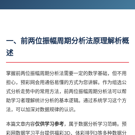
一、前两位振幅周期分析法原理解析概
述
掌握前两位振幅周期分析法需要一定的数学基础，但不用
担心，预彩网会用通俗易懂的方式为您讲解。作为组选公
式分析走势中的常用方法，前两位振幅周期分析法可以帮
助学习者理解统计分析的基本逻辑。通过系统学习这个方
法，可以加深对数据规律的认识。
本篇文章内容
仅供学习参考
，属于数据分析学习范畴。预
彩网数据学习平台提供福彩3D、体彩排列3等多种数据分