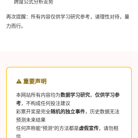
跨度公式分析走势
再次提醒：所有内容仅供学习研究参考，请理性对待，量
力而行。
⚠️ 重要声明
本网站所有内容均为
数据学习研究
，
仅供学习参
考
，不构成任何投注建议
彩票开奖是完全
随机的独立事件
，历史数据无法
预测未来结果
任何声称能"预测"的方法都是
虚假宣传
，请勿相
信