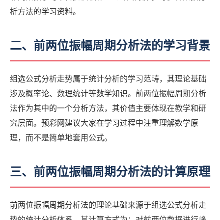
析方法的学习资料。
二、前两位振幅周期分析法的学习背景
组选公式分析走势属于统计分析的学习范畴，其理论基础
涉及概率论、数理统计等数学知识。前两位振幅周期分析
法作为其中的一个分析方法，其价值主要体现在教学和研
究层面。预彩网建议大家在学习过程中注重理解数学原
理，而不是简单地套用公式。
三、前两位振幅周期分析法的计算原理
前两位振幅周期分析法的理论基础来源于组选公式分析走
势的统计分析体系。其计算方式为：对前两位数据进行峰