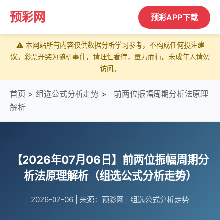
预彩网
预彩APP下载
⚠️ 本网站所有内容仅供数据分析学习参考，不构成任何投注建
议。彩票开奖为随机事件，请理性看待，量力而行。未成年人请勿
访问。
首页
>
组选公式分析走势
>
前两位振幅周期分析法原理
解析
【2026年07月06日】前两位振幅周期分
析法原理解析（组选公式分析走势）
2026-07-06
|
来源：预彩网
|
组选公式分析走势