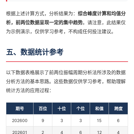
根据上述计算方式，分析结果为：
综合峰度计算和均值分
析，前两位数据呈现一定的集中趋势
。请注意，此结果仅
为示例演示，仅供学习参考，不构成任何投注建议。
五、数据统计参考
以下数据表格展示了前两位振幅周期分析法所涉及的数据
分析方法的基本思路。这些数据仅供学习参考，帮助理解
统计方法的应用过程：
期号
百位
十位
个位
和值
跨度
202600
9
3
3
15
6
202601
2
4
6
12
4