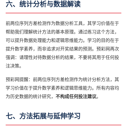
六、统计分析与数据解读
前两位序列方差检测作为数据分析工具，其学习价值在于
帮助我们理解统计方法的基本原理。通过练习这个方法，
可以提升数据处理能力和逻辑思维能力。学习的目的在于
提升数学素养，而非追求对开奖结果的预测。预彩网再次
强调：请理性对待数据分析的结果，不要将其用于任何投
注决策。
预彩网提醒：前两位序列方差检测作为统计分析方法，其
学习价值在于提升数学素养和逻辑思维能力。所有内容均
为历史数据的统计研究，
不构成任何投注建议
。
七、方法拓展与延伸学习