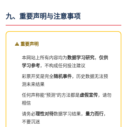
九、重要声明与注意事项
⚠️ 重要声明
本网站上所有内容均为
数据学习研究
，
仅供
学习参考
，不构成任何投注建议
彩票开奖是完全
随机事件
，历史数据无法预
测未来结果
任何声称能"预测"的方法都是
虚假宣传
，请勿
相信
请务必
理性对待
数据学习结果，
量力而行
，
不要沉迷