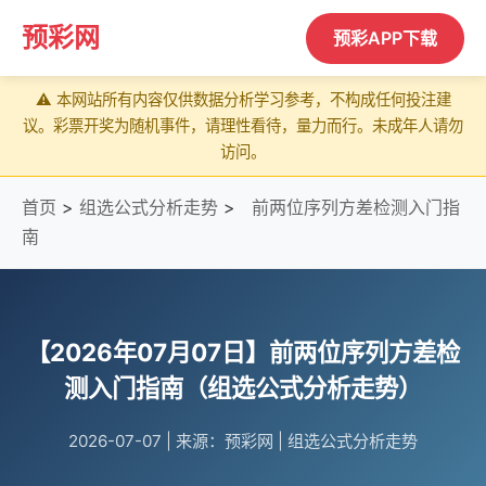
预彩网
预彩APP下载
⚠️ 本网站所有内容仅供数据分析学习参考，不构成任何投注建
议。彩票开奖为随机事件，请理性看待，量力而行。未成年人请勿
访问。
首页
>
组选公式分析走势
>
前两位序列方差检测入门指
南
【2026年07月07日】前两位序列方差检
测入门指南（组选公式分析走势）
2026-07-07
|
来源：预彩网
|
组选公式分析走势