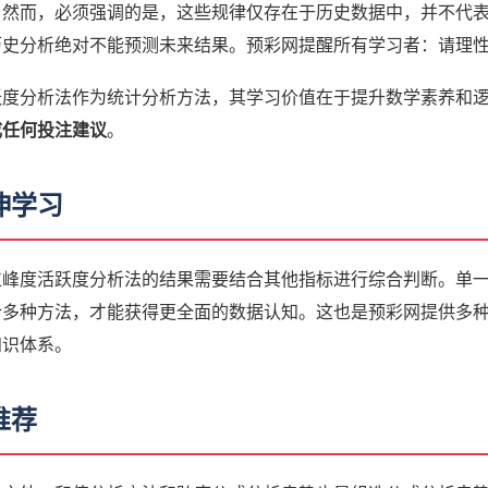
。然而，必须强调的是，这些规律仅存在于历史数据中，并不代
历史分析绝对不能预测未来结果。预彩网提醒所有学习者：请理
跃度分析法作为统计分析方法，其学习价值在于提升数学素养和
成任何投注建议
。
伸学习
位峰度活跃度分析法的结果需要结合其他指标进行综合判断。单
合多种方法，才能获得更全面的数据认知。这也是预彩网提供多
知识体系。
推荐