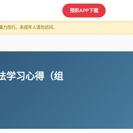
预彩APP下载
，量力而行。未成年人请勿访问。
析法学习心得（组