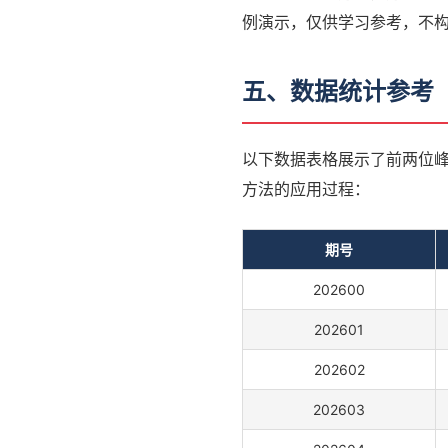
例演示，仅供学习参考，不
五、数据统计参考
以下数据表格展示了前两位
方法的应用过程：
期号
202600
202601
202602
202603