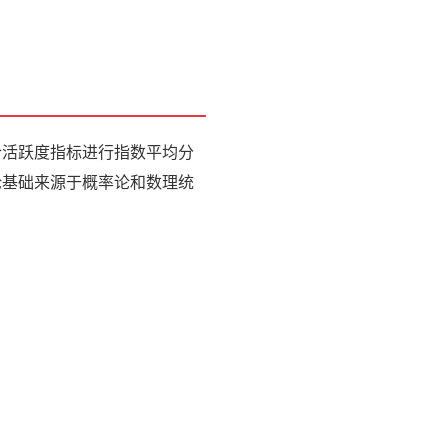
合活跃度指标进行指数平均分
论基础来源于概率论和数理统