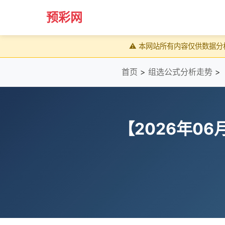
预彩网
⚠️ 本网站所有内容仅供数据
首页
>
组选公式分析走势
>
【2026年0