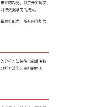
表未来的趋势。彩票开奖每次
性对待数据学习的成果。
逻辑思维能力。所有内容均为
一的分析方法往往只能反映数
种分析方法学习资料的原因