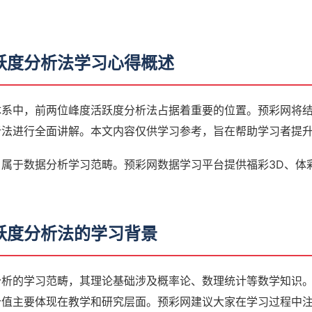
跃度分析法学习心得概述
体系中，前两位峰度活跃度分析法占据着重要的位置。预彩网将
析法进行全面讲解。本文内容仅供学习参考，旨在帮助学习者提
，属于数据分析学习范畴。预彩网数据学习平台提供福彩3D、体
跃度分析法的学习背景
分析的学习范畴，其理论基础涉及概率论、数理统计等数学知识
价值主要体现在教学和研究层面。预彩网建议大家在学习过程中