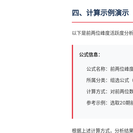
四、计算示例演示
以下是前两位峰度活跃度分
公式信息：
公式名称：前两位峰
所属分类：组选公式
计算方式：对前两位
参考示例：选取20
根据上述计算方式，分析结