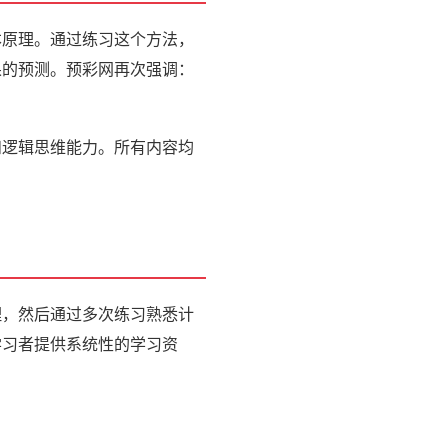
本原理。通过练习这个方法，
果的预测。预彩网再次强调：
和逻辑思维能力。所有内容均
理，然后通过多次练习熟悉计
学习者提供系统性的学习资