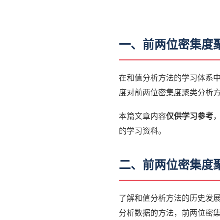
一、前两位密集度
在和值分析方法的学习体系
度对前两位密集度聚类分析
本篇文章内容
仅供学习参考
的学习资料。
二、前两位密集度
了解和值分析方法的历史发
分析数据的方法，前两位密