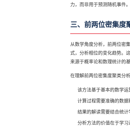
力，而非用于预测随机事件
三、前两位密集度
从数学角度分析，前两位密
式，分析相位的变化趋势。
来源于概率论和数理统计的
在理解前两位密集度聚类分
该方法基于基本的数学运
计算过程需要准确的数据
结果的解读需要结合统计
分析方法的价值在于学习