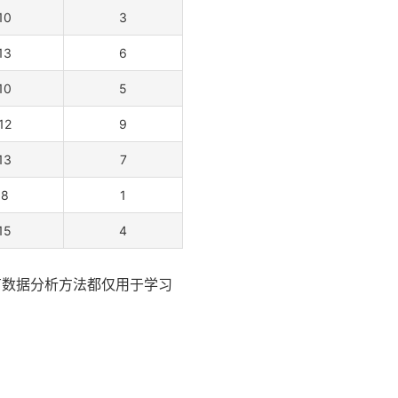
10
3
13
6
10
5
12
9
13
7
8
1
15
4
有数据分析方法都仅用于学习