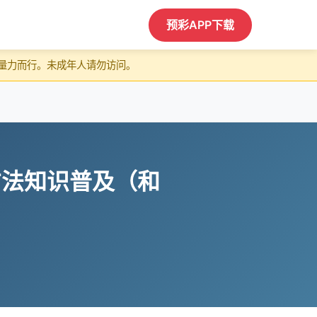
预彩APP下载
，量力而行。未成年人请勿访问。
方法知识普及（和