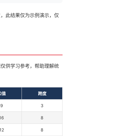
意，此结果仅为示例演示，仅
据仅供学习参考，帮助理解统
和值
跨度
9
3
16
8
12
8