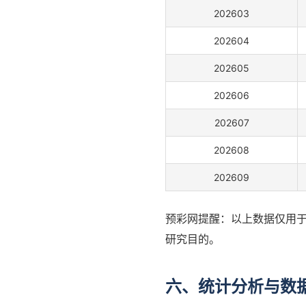
202603
202604
202605
202606
202607
202608
202609
预彩网提醒：以上数据仅用
研究目的。
六、统计分析与数