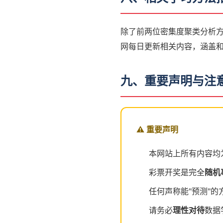
除了前两位密集度聚类分析
网每日更新相关内容，涵盖
九、重要声明与注
⚠️ 重要声明
本网站上所有内容均
彩票开奖是完全
随机
任何声称能"预测"的
请务必
理性对待
数据