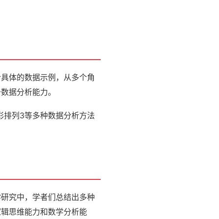
合具体的数据示例，从多个角
升数据分析能力。
彩排列3等多种数据分析方法
学研究中，学者们总结出多种
逻辑思维能力和数学分析能