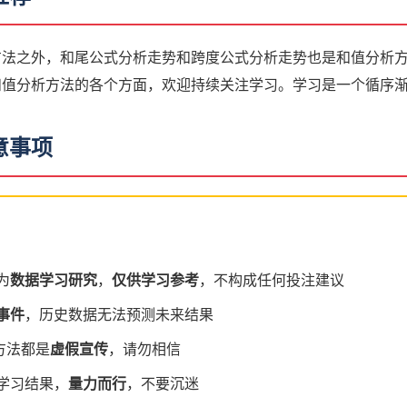
方法之外，和尾公式分析走势和跨度公式分析走势也是和值分析
和值分析方法的各个方面，欢迎持续关注学习。学习是一个循序
意事项
为
数据学习研究
，
仅供学习参考
，不构成任何投注建议
事件
，历史数据无法预测未来结果
方法都是
虚假宣传
，请勿相信
学习结果，
量力而行
，不要沉迷