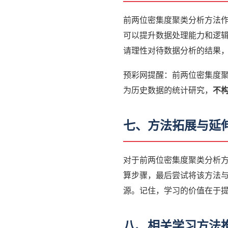
前两位密集度聚类分析方法
可以提升数据处理能力和逻
请理性对待数据分析的结果
预彩网提醒：前两位密集度
为历史数据的统计研究，
不
七、方法拓展与延
对于前两位密集度聚类分析
算步骤，最后尝试将该方法
源。记住，学习的价值在于
八、相关学习方法