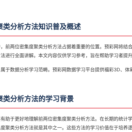
聚类分析方法知识普及概述
中，前两位密集度聚类分析方法占据着重要的位置。预彩网将结
方法进行全面讲解。本文内容仅供学习参考，旨在帮助学习者提
，属于数据分析学习范畴。预彩网数据学习平台提供福彩3D、体
聚类分析方法的学习背景
展有助于更好地理解前两位密集度聚类分析方法。在长期的统计
集度聚类分析方法就是其中之一。这些方法的学习价值在于培养