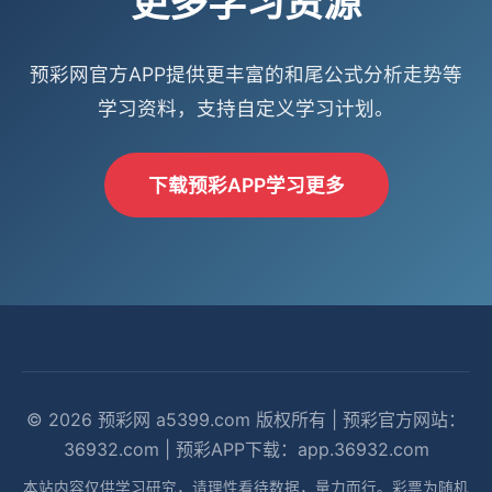
更多学习资源
预彩网官方APP提供更丰富的和尾公式分析走势等
学习资料，支持自定义学习计划。
下载预彩APP学习更多
© 2026 预彩网 a5399.com 版权所有 | 预彩官方网站：
36932.com | 预彩APP下载：app.36932.com
本站内容仅供学习研究，请理性看待数据，量力而行。彩票为随机