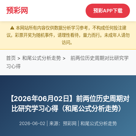
预彩网
预彩APP下载
⚠️ 本网站所有内容仅供数据分析学习参考，不构成任何投注建
议。彩票开奖为随机事件，请理性看待，量力而行。未成年人请勿
访问。
首页
>
和尾公式分析走势
>
前两位历史周期对比研究学
习心得
【2026年06月02日】前两位历史周期对
比研究学习心得（和尾公式分析走势）
2026-06-02
|
来源：预彩网
|
和尾公式分析走势