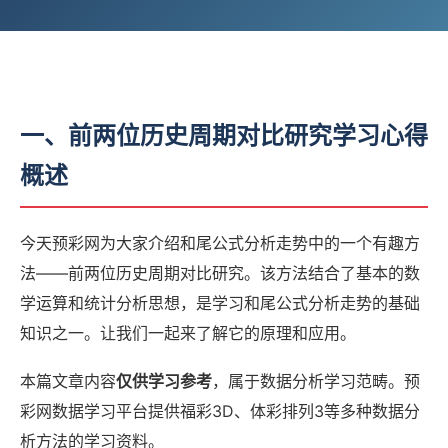
一、前两位历史周期对比研究学习心得
概述
今天预彩网为大家介绍和尾公式分析走势中的一个有趣方
法——前两位历史周期对比研究。该方法结合了基本的数
学运算和统计分析思想，是学习和尾公式分析走势的基础
知识之一。让我们一起来了解它的原理和应用。
本篇文章内容
仅供学习参考
，属于数据分析学习范畴。预
彩网数据学习平台提供福彩3D、体彩排列3等多种数据分
析方法的学习资料。