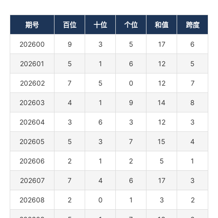
期号
百位
十位
个位
和值
跨度
202600
9
3
5
17
6
202601
5
1
6
12
5
202602
7
5
0
12
7
202603
4
1
9
14
8
202604
3
6
3
12
3
202605
5
3
7
15
4
202606
2
1
2
5
1
202607
7
4
6
17
3
202608
2
0
1
3
2