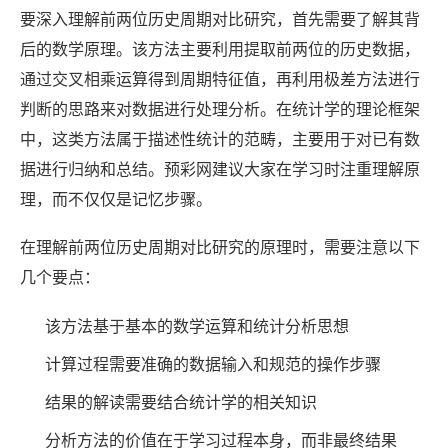
要深入理解前两位历史周期对比研究，首先需要了解其背
后的数学原理。该方法主要利用提取前两位的历史数据，
通过交叉相乘运算得到周期特征值，再利用极差方法进行
判断的思路来对数据进行处理分析。在统计学的理论框架
中，这类方法属于描述性统计的范畴，主要用于对已有数
据进行归纳和总结。预彩网建议大家在学习时注重理解原
理，而不仅仅是记忆步骤。
在理解前两位历史周期对比研究的原理时，需要注意以下
几个要点：
该方法基于基本的数学运算和统计分析思想
计算过程需要准确的数据输入和规范的操作步骤
结果的解读需要结合统计学的相关知识
分析方法的价值在于学习过程本身，而非最终结果