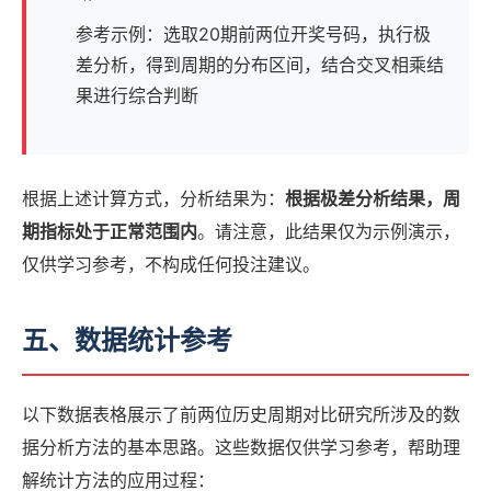
参考示例：选取20期前两位开奖号码，执行极
差分析，得到周期的分布区间，结合交叉相乘结
果进行综合判断
根据上述计算方式，分析结果为：
根据极差分析结果，周
期指标处于正常范围内
。请注意，此结果仅为示例演示，
仅供学习参考，不构成任何投注建议。
五、数据统计参考
以下数据表格展示了前两位历史周期对比研究所涉及的数
据分析方法的基本思路。这些数据仅供学习参考，帮助理
解统计方法的应用过程：