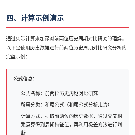
四、计算示例演示
通过实际计算来加深对前两位历史周期对比研究的理解。
以下是使用历史数据进行前两位历史周期对比研究分析的
完整示例：
公式信息：
公式名称：前两位历史周期对比研究
所属分类：和尾公式（和尾公式分析走势）
计算方式：提取前两位的历史数据，通过交叉相
乘运算得到周期特征值，再利用极差方法进行判
断