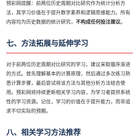
预彩网提醒：前两位历史周期对比研究作为统计分析方
法，其学习价值在于提升数学素养和逻辑思维能力。所有
内容均为历史数据的统计研究，
不构成任何投注建议
。
七、方法拓展与延伸学习
对于前两位历史周期对比研究的学习，建议采取循序渐进
的方式。首先理解基本的计算原理，然后通过多次练习熟
悉计算步骤，最后尝试将该方法与其他分析方法结合使
用。预彩网将持续更新相关学习内容，为学习者提供系统
性的学习资源。记住，学习的价值在于提升能力，而非追
求不切实际的预期。
八、相关学习方法推荐