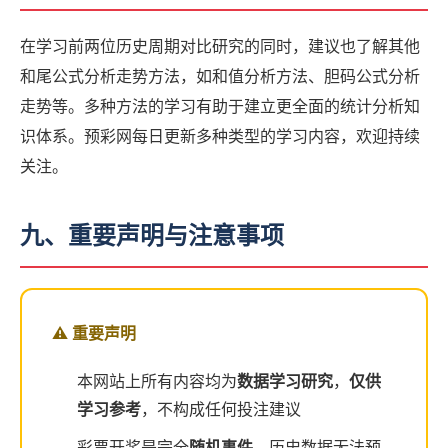
在学习前两位历史周期对比研究的同时，建议也了解其他
和尾公式分析走势方法，如和值分析方法、胆码公式分析
走势等。多种方法的学习有助于建立更全面的统计分析知
识体系。预彩网每日更新多种类型的学习内容，欢迎持续
关注。
九、重要声明与注意事项
⚠️ 重要声明
本网站上所有内容均为
数据学习研究
，
仅供
学习参考
，不构成任何投注建议
彩票开奖是完全
随机事件
，历史数据无法预