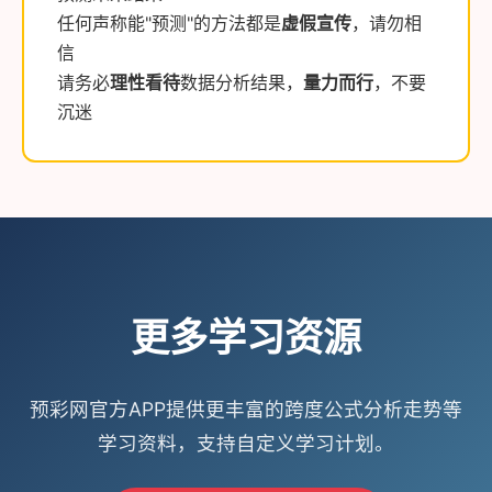
任何声称能"预测"的方法都是
虚假宣传
，请勿相
信
请务必
理性看待
数据分析结果，
量力而行
，不要
沉迷
更多学习资源
预彩网官方APP提供更丰富的跨度公式分析走势等
学习资料，支持自定义学习计划。