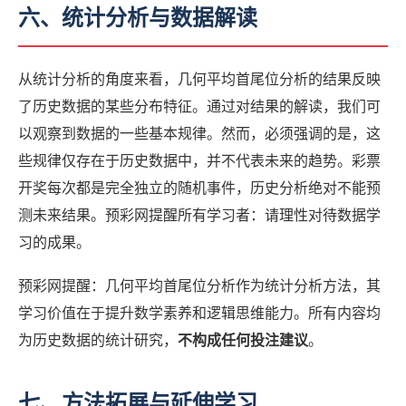
六、统计分析与数据解读
从统计分析的角度来看，几何平均首尾位分析的结果反映
了历史数据的某些分布特征。通过对结果的解读，我们可
以观察到数据的一些基本规律。然而，必须强调的是，这
些规律仅存在于历史数据中，并不代表未来的趋势。彩票
开奖每次都是完全独立的随机事件，历史分析绝对不能预
测未来结果。预彩网提醒所有学习者：请理性对待数据学
习的成果。
预彩网提醒：几何平均首尾位分析作为统计分析方法，其
学习价值在于提升数学素养和逻辑思维能力。所有内容均
为历史数据的统计研究，
不构成任何投注建议
。
七、方法拓展与延伸学习