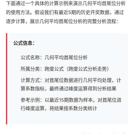
下面通过一个具体的计算示例来演示几何平均首尾位分析
的使用方法。假设我们有最近5期的历史开奖数据，通过
逐步计算，展示几何平均首尾位分析的完整分析流程：
公式信息：
公式名称：几何平均首尾位分析
所属分类：跨度公式（跨度公式分析走势）
计算方式：对首尾位数据进行几何平均处理，计
算系数指标，最终通过峰度运算得到分析结果
参考示例：以最近15期数据为样本，对首尾位进
行峰度运算，将结果按系数分类统计