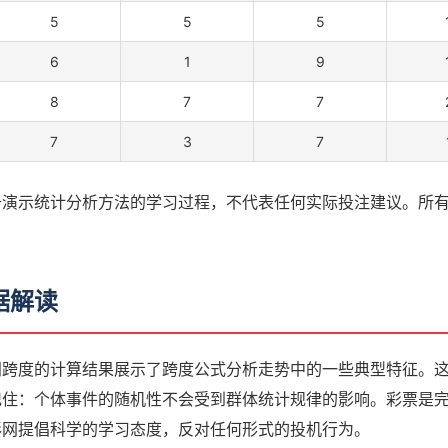
5
5
5
6
1
9
8
7
7
7
3
7
于演示统计分析方法的学习过程，不代表任何实际投注建议。所
据解读
门跨度的计算结果展示了跨度公式分析走势中的一些典型特征。
记住：个体事件的随机性不会受到群体统计规律的影响。彩票是
彩网提倡科学的学习态度，反对任何形式的投机行为。