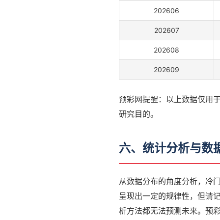
202606
202607
202608
202609
预彩网提醒：以上数据仅用
研究目的。
六、统计分析与数
从数据分布的角度分析，冷
呈现出一定的规律性，但请
析方法都无法预测未来。预