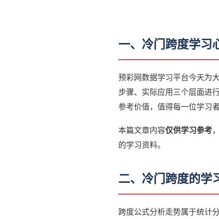
一、冷门跨度学习
预彩网数据学习平台今天为
步骤、实际应用三个层面进
参考价值，值得每一位学习
本篇文章内容
仅供学习参考
的学习资料。
二、冷门跨度的学
跨度公式分析走势属于统计