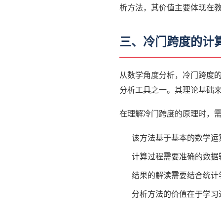
析方法，其价值主要体现在
三、冷门跨度的计
从数学角度分析，冷门跨度
分析工具之一。其理论基础
在理解冷门跨度的原理时，
该方法基于基本的数学运
计算过程需要准确的数据
结果的解读需要结合统计
分析方法的价值在于学习