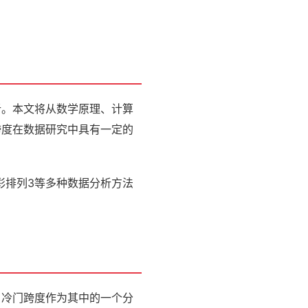
析。本文将从数学原理、计算
跨度在数据研究中具有一定的
彩排列3等多种数据分析方法
。冷门跨度作为其中的一个分