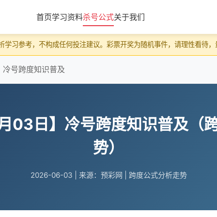
首页
学习资料
杀号公式
关于我们
分析学习参考，不构成任何投注建议。彩票开奖为随机事件，请理性看待
冷号跨度知识普及
06月03日】冷号跨度知识普及（
势）
2026-06-03
|
来源：预彩网
|
跨度公式分析走势