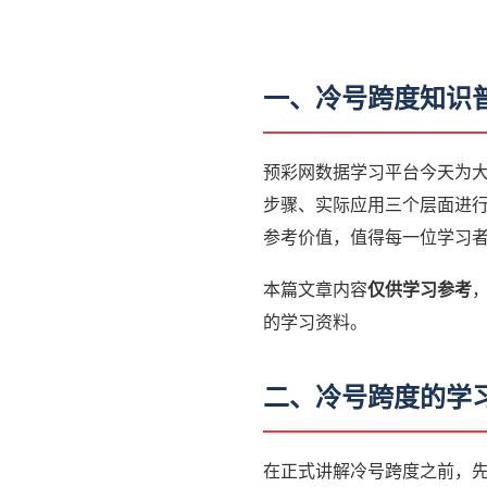
一、冷号跨度知识
预彩网数据学习平台今天为
步骤、实际应用三个层面进
参考价值，值得每一位学习
本篇文章内容
仅供学习参考
的学习资料。
二、冷号跨度的学
在正式讲解冷号跨度之前，先