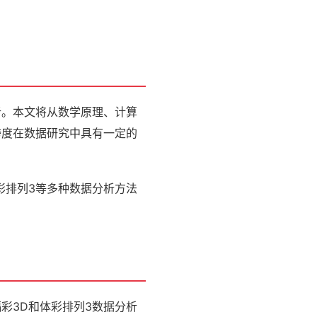
析。本文将从数学原理、计算
跨度在数据研究中具有一定的
彩排列3等多种数据分析方法
彩3D和体彩排列3数据分析