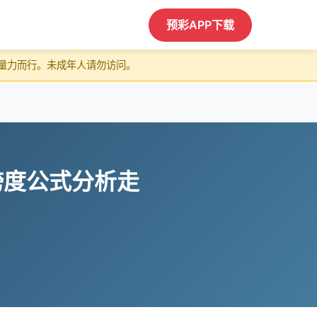
预彩APP下载
，量力而行。未成年人请勿访问。
跨度公式分析走