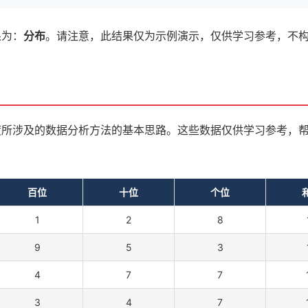
果为：
分布
。请注意，此结果仅为示例演示，仅供学习参考，不
度所涉及的数据分析方法的基本思路。这些数据仅供学习参考，
百位
十位
个位
1
2
8
9
5
3
4
7
7
3
4
7