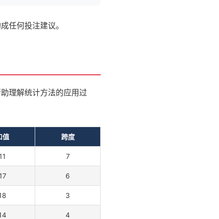
构成任何投注建议。
帮助理解统计方法的应用过
和值
跨度
11
7
17
6
18
3
14
4