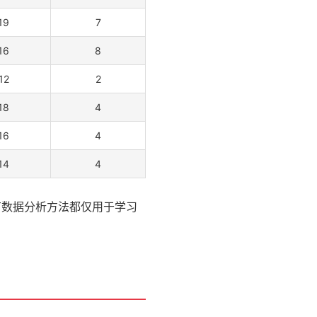
19
7
16
8
12
2
18
4
16
4
14
4
有数据分析方法都仅用于学习