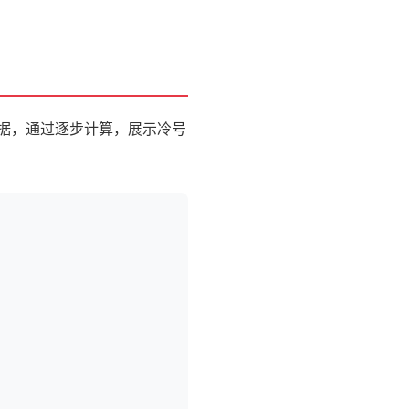
据，通过逐步计算，展示冷号