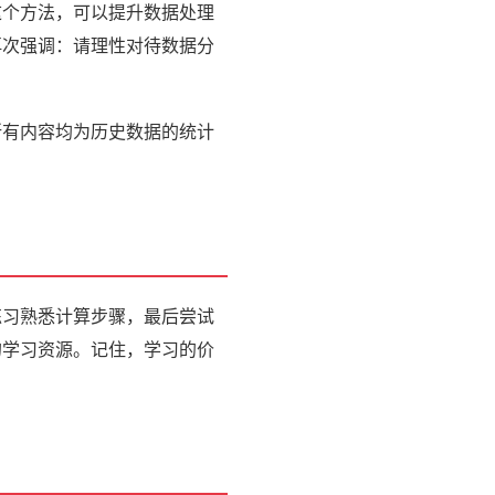
这个方法，可以提升数据处理
再次强调：请理性对待数据分
所有内容均为历史数据的统计
练习熟悉计算步骤，最后尝试
的学习资源。记住，学习的价