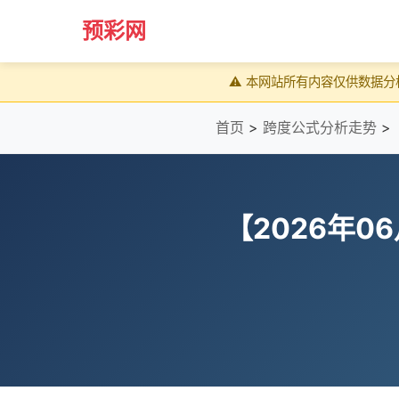
预彩网
⚠️ 本网站所有内容仅供数据
首页
>
跨度公式分析走势
>
【2026年