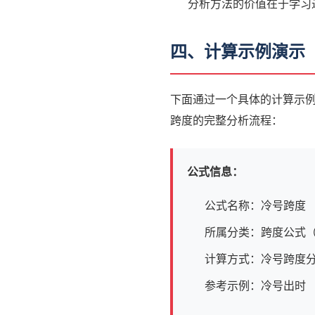
分析方法的价值在于学习
四、计算示例演示
下面通过一个具体的计算示
跨度的完整分析流程：
公式信息：
公式名称：冷号跨度
所属分类：跨度公式
计算方式：冷号跨度
参考示例：冷号出时