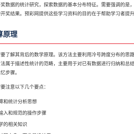
开奖数据的统计研究，探索数据的基本分布特征。需要强调的是
的开奖结果。预彩网提供这些学习资料的目的在于帮助学习者提
算原理
需要了解其背后的数学原理。该方法主要利用冷号跨度分布的思
方法属于描述性统计的范畴，主要用于对已有数据进行归纳和总
记忆步骤。
需要注意以下几个要点：
算和统计分析思想
输入和规范的操作步骤
学的相关知识