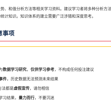
走势、和值分析方法等相关学习资料。建议学习者将多种分析方
的统计知识。知识体系的建立需要广泛涉猎和深度思考。
意事项
为
数据学习研究
，
仅供学习参考
，不构成任何投注建议
事件
，历史数据无法预测未来结果
方法都是
虚假宣传
，请勿相信
学习结果，
量力而行
，不要沉迷