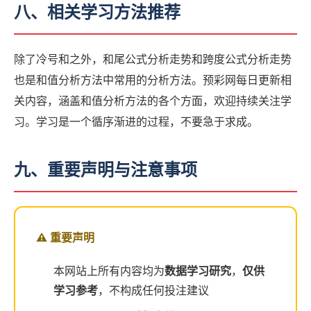
八、相关学习方法推荐
除了冷号和之外，和尾公式分析走势和跨度公式分析走势
也是和值分析方法中常用的分析方法。预彩网每日更新相
关内容，涵盖和值分析方法的各个方面，欢迎持续关注学
习。学习是一个循序渐进的过程，不要急于求成。
九、重要声明与注意事项
⚠️ 重要声明
本网站上所有内容均为
数据学习研究
，
仅供
学习参考
，不构成任何投注建议