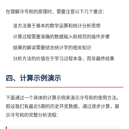
在理解冷号和的原理时，需要注意以下几个要点：
该方法基于基本的数学运算和统计分析思想
计算过程需要准确的数据输入和规范的操作步骤
结果的解读需要结合统计学的相关知识
分析方法的价值在于学习过程本身，而非最终结果
四、计算示例演示
下面通过一个具体的计算示例来演示冷号和的使用方法。
假设我们有最近5期的历史开奖数据，通过逐步计算，展
示冷号和的完整分析流程：