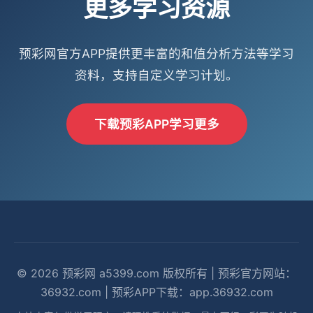
更多学习资源
预彩网官方APP提供更丰富的和值分析方法等学习
资料，支持自定义学习计划。
下载预彩APP学习更多
© 2026 预彩网 a5399.com 版权所有 | 预彩官方网站：
36932.com | 预彩APP下载：app.36932.com