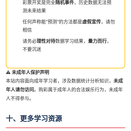
彩票开奖是完全
随机事件
，历史数据无法预
测未来结果
任何声称能"预测"的方法都是
虚假宣传
，请勿
相信
请务必
理性对待
数据学习结果，
量力而行
，
不要沉迷
⚠️ 未成年人保护声明
本站内容面向成年学习者，涉及数据统计分析知识，
未成
年人请勿访问
。购彩属于成年人的合法娱乐行为，未成年
人不得参与。
十、更多学习资源