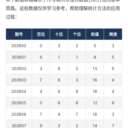
思路。这些数据仅供学习参考，帮助理解统计方法的应用
过程：
期号
百位
十位
个位
和值
跨度
202600
0
3
2
5
3
202601
6
1
1
8
5
202602
3
8
2
13
6
202603
7
6
3
16
4
202604
4
6
8
18
4
202605
0
6
6
12
6
202606
7
4
7
18
3
202607
9
3
2
14
7