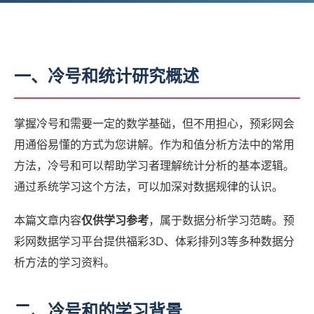
一、冷号和统计研究概述
掌握冷号和需要一定的数学基础，但不用担心，预彩网会
用通俗易懂的方式为您讲解。作为和值分析方法中的常用
方法，冷号和可以帮助学习者理解统计分析的基本逻辑。
通过系统学习这个方法，可以加深对数据规律的认识。
本篇文章内容
仅供学习参考
，属于数据分析学习范畴。预
彩网数据学习平台提供福彩3D、体彩排列3等多种数据分
析方法的学习资料。
二、冷号和的学习背景