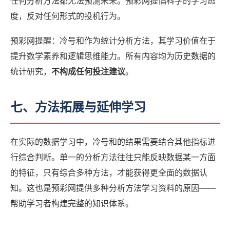
任何分析方法都无法预测未来。预彩网提倡科学的学习态
度，反对任何形式的投机行为。
预彩网提醒：冷号和作为统计分析方法，其学习价值在于
提升数学素养和逻辑思维能力。所有内容均为历史数据的
统计研究，
不构成任何投注建议
。
七、方法拓展与延伸学习
在实际的数据学习中，冷号和的结果需要结合其他指标进
行综合判断。单一的分析方法往往只能反映数据某一方面
的特征，只有综合多种方法，才能获得更全面的数据认
知。这也是预彩网提供多种分析方法学习资料的原因——
帮助学习者构建完整的知识体系。