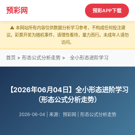
预彩网
预彩APP下载
⚠️ 本网站所有内容仅供数据分析学习参考，不构成任何投注建
议。彩票开奖为随机事件，请理性看待，量力而行。未成年人请勿
访问。
首页
>
形态公式分析走势
>
全小形态进阶学习
【2026年06月04日】全小形态进阶学习
（形态公式分析走势）
2026-06-04
|
来源：预彩网
|
形态公式分析走势