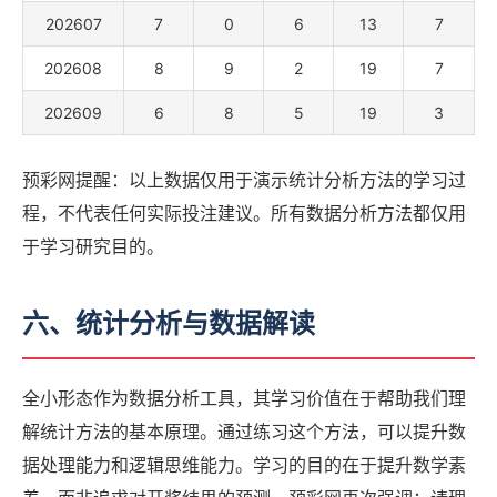
202607
7
0
6
13
7
202608
8
9
2
19
7
202609
6
8
5
19
3
预彩网提醒：以上数据仅用于演示统计分析方法的学习过
程，不代表任何实际投注建议。所有数据分析方法都仅用
于学习研究目的。
六、统计分析与数据解读
全小形态作为数据分析工具，其学习价值在于帮助我们理
解统计方法的基本原理。通过练习这个方法，可以提升数
据处理能力和逻辑思维能力。学习的目的在于提升数学素