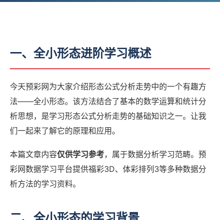
一、全小形态进阶学习概述
今天预彩网为大家介绍形态公式分析走势中的一个有趣方
法——全小形态。该方法结合了基本的数学运算和统计分
析思想，是学习形态公式分析走势的基础知识之一。让我
们一起来了解它的原理和应用。
本篇文章内容
仅供学习参考
，属于数据分析学习范畴。预
彩网数据学习平台提供福彩3D、体彩排列3等多种数据分
析方法的学习资料。
二、全小形态的学习背景