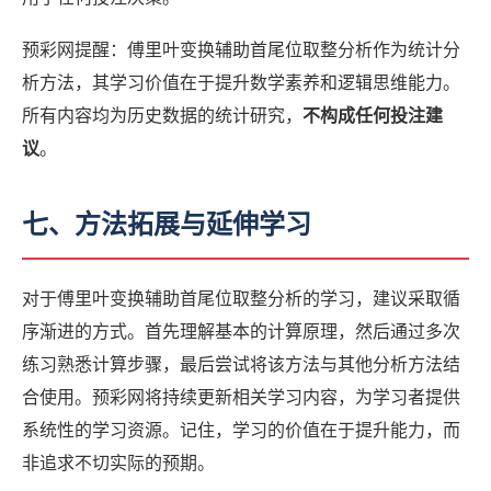
预彩网提醒：傅里叶变换辅助首尾位取整分析作为统计分
析方法，其学习价值在于提升数学素养和逻辑思维能力。
所有内容均为历史数据的统计研究，
不构成任何投注建
议
。
七、方法拓展与延伸学习
对于傅里叶变换辅助首尾位取整分析的学习，建议采取循
序渐进的方式。首先理解基本的计算原理，然后通过多次
练习熟悉计算步骤，最后尝试将该方法与其他分析方法结
合使用。预彩网将持续更新相关学习内容，为学习者提供
系统性的学习资源。记住，学习的价值在于提升能力，而
非追求不切实际的预期。