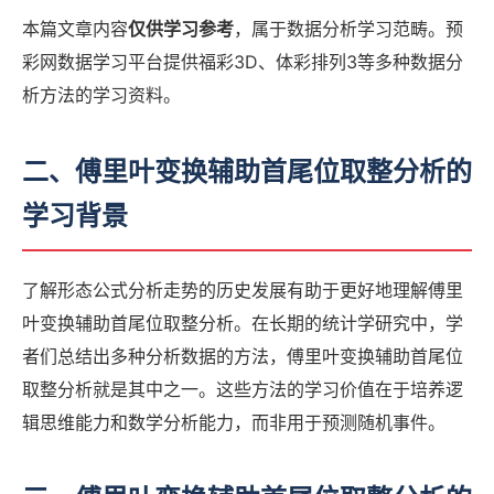
本篇文章内容
仅供学习参考
，属于数据分析学习范畴。预
彩网数据学习平台提供福彩3D、体彩排列3等多种数据分
析方法的学习资料。
二、傅里叶变换辅助首尾位取整分析的
学习背景
了解形态公式分析走势的历史发展有助于更好地理解傅里
叶变换辅助首尾位取整分析。在长期的统计学研究中，学
者们总结出多种分析数据的方法，傅里叶变换辅助首尾位
取整分析就是其中之一。这些方法的学习价值在于培养逻
辑思维能力和数学分析能力，而非用于预测随机事件。