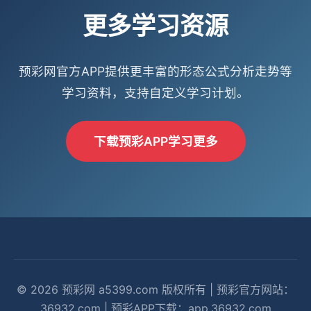
更多学习资源
预彩网官方APP提供更丰富的形态公式分析走势等
学习资料，支持自定义学习计划。
下载预彩APP学习更多
© 2026 预彩网 a5399.com 版权所有 | 预彩官方网站：
36932.com | 预彩APP下载：app.36932.com