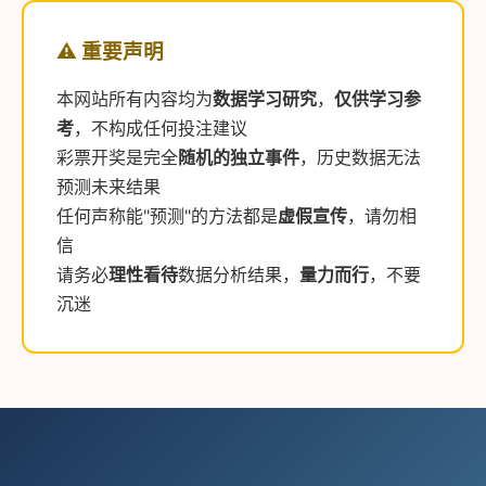
⚠️ 重要声明
本网站所有内容均为
数据学习研究
，
仅供学习参
考
，不构成任何投注建议
彩票开奖是完全
随机的独立事件
，历史数据无法
预测未来结果
任何声称能"预测"的方法都是
虚假宣传
，请勿相
信
请务必
理性看待
数据分析结果，
量力而行
，不要
沉迷