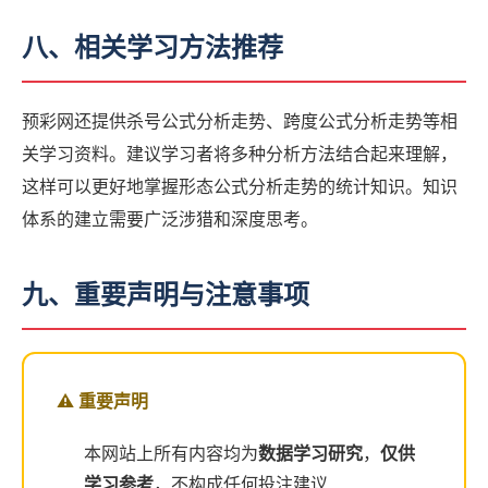
八、相关学习方法推荐
预彩网还提供杀号公式分析走势、跨度公式分析走势等相
关学习资料。建议学习者将多种分析方法结合起来理解，
这样可以更好地掌握形态公式分析走势的统计知识。知识
体系的建立需要广泛涉猎和深度思考。
九、重要声明与注意事项
⚠️ 重要声明
本网站上所有内容均为
数据学习研究
，
仅供
学习参考
，不构成任何投注建议