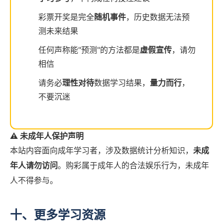
彩票开奖是完全
随机事件
，历史数据无法预
测未来结果
任何声称能"预测"的方法都是
虚假宣传
，请勿
相信
请务必
理性对待
数据学习结果，
量力而行
，
不要沉迷
⚠️ 未成年人保护声明
本站内容面向成年学习者，涉及数据统计分析知识，
未成
年人请勿访问
。购彩属于成年人的合法娱乐行为，未成年
人不得参与。
十、更多学习资源