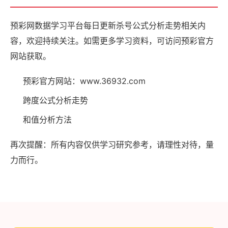
预彩网数据学习平台每日更新杀号公式分析走势相关内
容，欢迎持续关注。如需更多学习资料，可访问预彩官方
网站获取。
预彩官方网站：www.36932.com
跨度公式分析走势
和值分析方法
再次提醒：所有内容仅供学习研究参考，请理性对待，量
力而行。