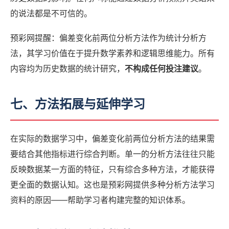
的说法都是不可信的。
预彩网提醒：偏差变化前两位分析方法作为统计分析方
法，其学习价值在于提升数学素养和逻辑思维能力。所有
内容均为历史数据的统计研究，
不构成任何投注建议
。
七、方法拓展与延伸学习
在实际的数据学习中，偏差变化前两位分析方法的结果需
要结合其他指标进行综合判断。单一的分析方法往往只能
反映数据某一方面的特征，只有综合多种方法，才能获得
更全面的数据认知。这也是预彩网提供多种分析方法学习
资料的原因——帮助学习者构建完整的知识体系。