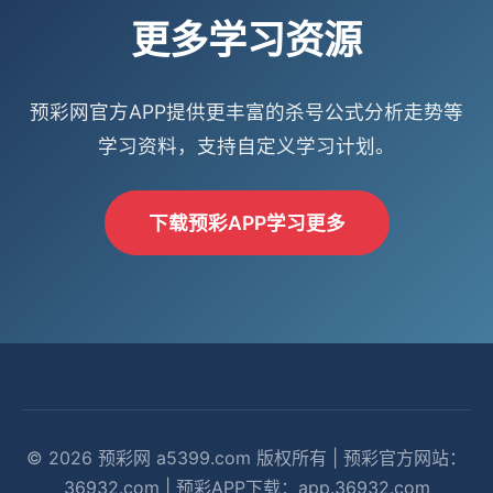
更多学习资源
预彩网官方APP提供更丰富的杀号公式分析走势等
学习资料，支持自定义学习计划。
下载预彩APP学习更多
© 2026 预彩网 a5399.com 版权所有 | 预彩官方网站：
36932.com | 预彩APP下载：app.36932.com