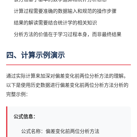
计算过程需要准确的数据输入和规范的操作步骤
结果的解读需要结合统计学的相关知识
分析方法的价值在于学习过程本身，而非最终结果
四、计算示例演示
通过实际计算来加深对偏差变化前两位分析方法的理解。
以下是使用历史数据进行偏差变化前两位分析方法分析的
完整示例：
公式信息：
公式名称：偏差变化前两位分析方法