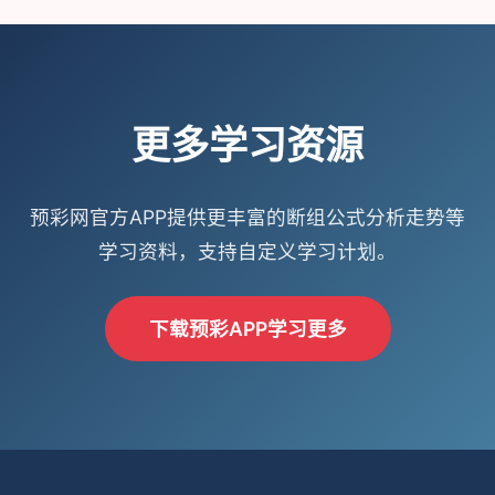
更多学习资源
预彩网官方APP提供更丰富的断组公式分析走势等
学习资料，支持自定义学习计划。
下载预彩APP学习更多