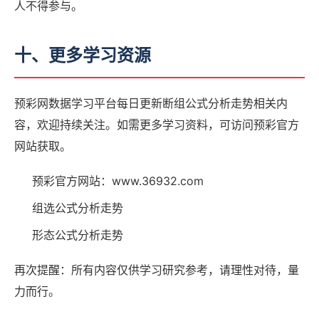
人不得参与。
十、更多学习资源
预彩网数据学习平台每日更新断组公式分析走势相关内
容，欢迎持续关注。如需更多学习资料，可访问预彩官方
网站获取。
预彩官方网站：www.36932.com
组选公式分析走势
形态公式分析走势
再次提醒：所有内容仅供学习研究参考，请理性对待，量
力而行。