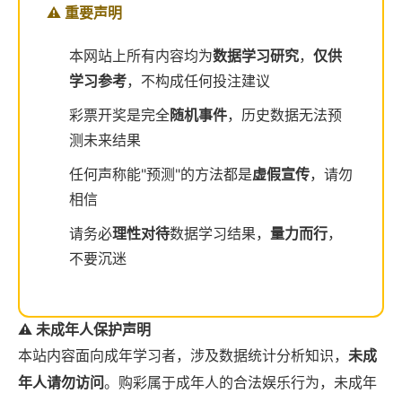
⚠️ 重要声明
本网站上所有内容均为
数据学习研究
，
仅供
学习参考
，不构成任何投注建议
彩票开奖是完全
随机事件
，历史数据无法预
测未来结果
任何声称能"预测"的方法都是
虚假宣传
，请勿
相信
请务必
理性对待
数据学习结果，
量力而行
，
不要沉迷
⚠️ 未成年人保护声明
本站内容面向成年学习者，涉及数据统计分析知识，
未成
年人请勿访问
。购彩属于成年人的合法娱乐行为，未成年