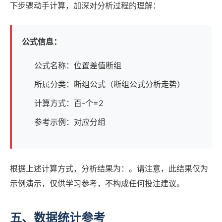
下步骤动手计算，加深对分析过程的理解：
公式信息：
公式名称：位置差值断组
所属分类：断组公式（断组公式分析走势）
计算方式：百-个=2
参考示例：对应分组
根据上述计算方式，分析结果为：
。请注意，此结果仅为
示例演示，仅供学习参考，不构成任何投注建议。
五、数据统计参考