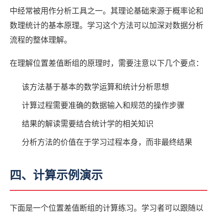
中经常被用作分析工具之一。其理论基础来源于概率论和
数理统计的基本原理。学习这个方法可以加深对数据分析
流程的整体理解。
在理解位置差值断组的原理时，需要注意以下几个要点：
该方法基于基本的数学运算和统计分析思想
计算过程需要准确的数据输入和规范的操作步骤
结果的解读需要结合统计学的相关知识
分析方法的价值在于学习过程本身，而非最终结果
四、计算示例演示
下面是一个位置差值断组的计算练习。学习者可以跟随以