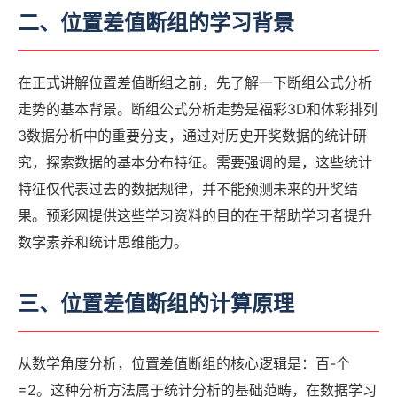
二、位置差值断组的学习背景
在正式讲解位置差值断组之前，先了解一下断组公式分析
走势的基本背景。断组公式分析走势是福彩3D和体彩排列
3数据分析中的重要分支，通过对历史开奖数据的统计研
究，探索数据的基本分布特征。需要强调的是，这些统计
特征仅代表过去的数据规律，并不能预测未来的开奖结
果。预彩网提供这些学习资料的目的在于帮助学习者提升
数学素养和统计思维能力。
三、位置差值断组的计算原理
从数学角度分析，位置差值断组的核心逻辑是：百-个
=2。这种分析方法属于统计分析的基础范畴，在数据学习