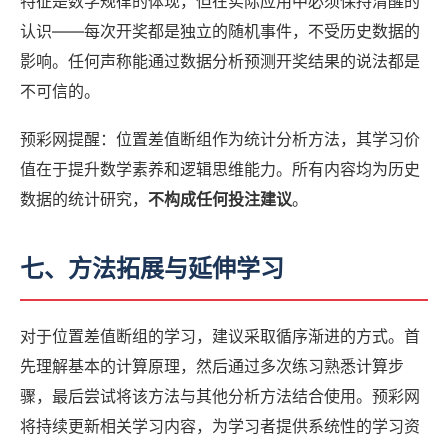
特征是数学规律的体现，但在实际应用中必须保持清醒的
认识——每次开奖都是独立的随机事件，不受历史数据的
影响。任何声称能通过数据分析预测开奖结果的说法都是
不可信的。
预彩网提醒：位置差值断组作为统计分析方法，其学习价
值在于提升数学素养和逻辑思维能力。所有内容均为历史
数据的统计研究，
不构成任何投注建议
。
七、方法拓展与延伸学习
对于位置差值断组的学习，建议采取循序渐进的方式。首
先理解基本的计算原理，然后通过多次练习熟悉计算步
骤，最后尝试将该方法与其他分析方法结合使用。预彩网
将持续更新相关学习内容，为学习者提供系统性的学习资