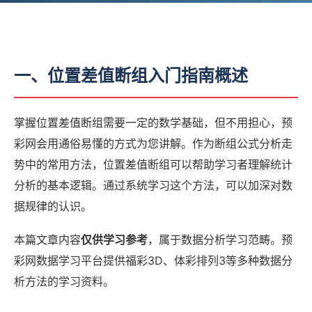
一、位置差值断组入门指南概述
掌握位置差值断组需要一定的数学基础，但不用担心，预
彩网会用通俗易懂的方式为您讲解。作为断组公式分析走
势中的常用方法，位置差值断组可以帮助学习者理解统计
分析的基本逻辑。通过系统学习这个方法，可以加深对数
据规律的认识。
本篇文章内容
仅供学习参考
，属于数据分析学习范畴。预
彩网数据学习平台提供福彩3D、体彩排列3等多种数据分
析方法的学习资料。