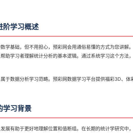
进阶学习概述
的数学基础，但不用担心，预彩网会用通俗易懂的方式为您讲解
以帮助学习者理解统计分析的基本逻辑。通过系统学习这个方法
，属于数据分析学习范畴。预彩网数据学习平台提供福彩3D、体
的学习背景
史发展有助于更好地理解位置和值断组。在长期的统计学研究中