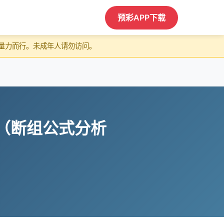
预彩APP下载
，量力而行。未成年人请勿访问。
习（断组公式分析