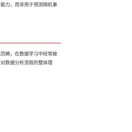
析能力，而非用于预测随机事
础范畴，在数据学习中经常被
深对数据分析流程的整体理