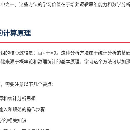
其中之一。这些方法的学习价值在于培养逻辑思维能力和数学分
的计算原理
组的核心逻辑是：百+十=9。这种分析方法属于统计分析的基
基础来源于概率论和数理统计的基本原理。学习这个方法可以加
时，需要注意以下几个要点：
算和统计分析思想
输入和规范的操作步骤
学的相关知识