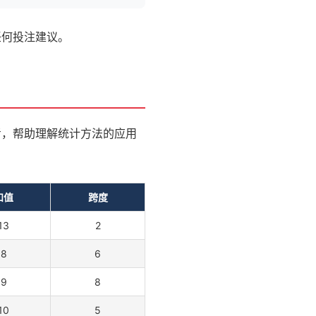
任何投注建议。
考，帮助理解统计方法的应用
和值
跨度
13
2
8
6
9
8
10
5