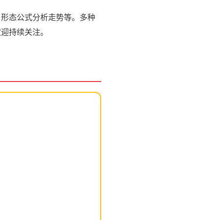
、形态公式分析走势等。多种
欢迎持续关注。