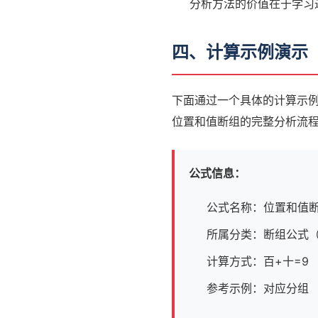
分析方法的价值在于学习
四、计算示例演示
下面通过一个具体的计算示
位置和值断组的完整分析流
公式信息：
公式名称：位置和值
所属分类：断组公式
计算方式：百+十=9
参考示例：对应分组