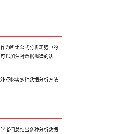
。作为断组公式分析走势中的
，可以加深对数据规律的认
彩排列3等多种数据分析方法
，学者们总结出多种分析数据