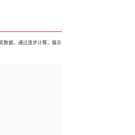
奖数据，通过逐步计算，展示