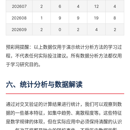
202607
2
6
4
12
4
202608
1
9
9
19
8
202609
2
0
2
4
2
预彩网提醒：以上数据仅用于演示统计分析方法的学习过
程，不代表任何实际投注建议。所有数据分析方法都仅用
于学习研究目的。
六、统计分析与数据解读
通过对交叉验证的计算结果进行统计，我们可以观察到数
据的一些基本特征，如集中趋势、离散程度等。这些特征
是数学规律的体现，但在实际应用中必须保持清醒的认识