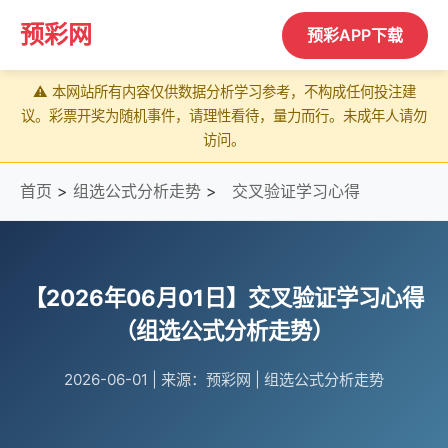
预彩网
预彩APP下载
⚠️ 本网站所有内容仅供数据分析学习参考，不构成任何投注建
议。彩票开奖为随机事件，请理性看待，量力而行。未成年人请勿
访问。
首页
>
组选公式分析走势
>
交叉验证学习心得
【2026年06月01日】交叉验证学习心得
（组选公式分析走势）
2026-06-01
|
来源：预彩网
|
组选公式分析走势