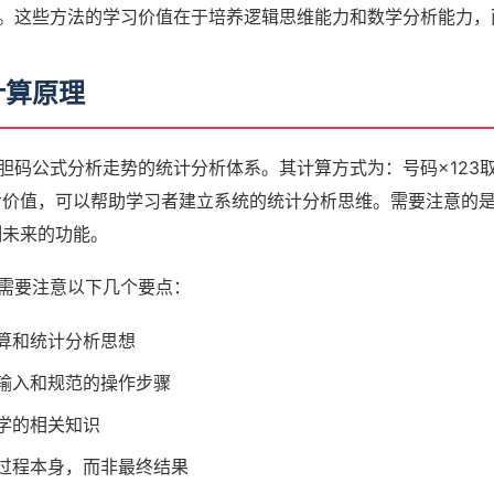
一。这些方法的学习价值在于培养逻辑思维能力和数学分析能力
计算原理
于胆码公式分析走势的统计分析体系。其计算方式为：号码×123
考价值，可以帮助学习者建立系统的统计分析思维。需要注意的
测未来的功能。
，需要注意以下几个要点：
算和统计分析思想
输入和规范的操作步骤
学的相关知识
过程本身，而非最终结果