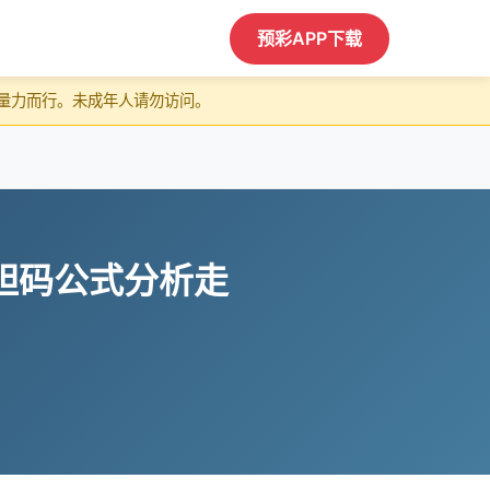
预彩APP下载
，量力而行。未成年人请勿访问。
（胆码公式分析走