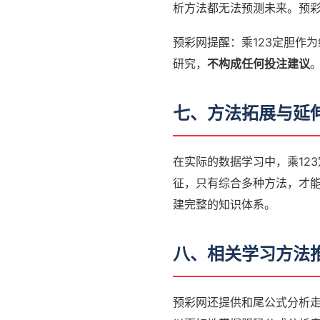
析方法都无法预测未来。预
预彩网提醒：乘123定胆作
研究，
不构成任何投注建议
七、方法拓展与延
在实际的数据学习中，乘12
征，只有综合多种方法，才
建完整的知识体系。
八、相关学习方法
预彩网还提供和尾公式分析