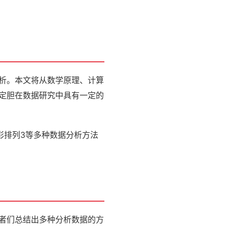
解析。本文将从数学原理、计算
3定胆在数据研究中具有一定的
彩排列3等多种数据分析方法
学者们总结出多种分析数据的方