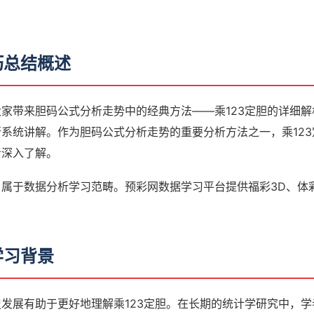
巧总结概述
家带来胆码公式分析走势中的经典方法——乘123定胆的详细
系统讲解。作为胆码公式分析走势的重要分析方法之一，乘12
者深入了解。
，属于数据分析学习范畴。预彩网数据学习平台提供福彩3D、体
学习背景
发展有助于更好地理解乘123定胆。在长期的统计学研究中，