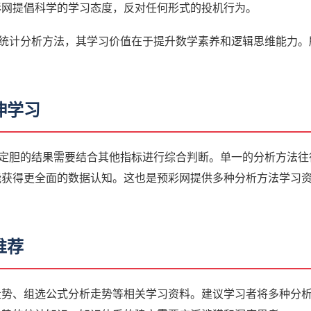
彩网提倡科学的学习态度，反对任何形式的投机行为。
为统计分析方法，其学习价值在于提升数学素养和逻辑思维能力
。
伸学习
3定胆的结果需要结合其他指标进行综合判断。单一的分析方法
能获得更全面的数据认知。这也是预彩网提供多种分析方法学习
推荐
走势、组选公式分析走势等相关学习资料。建议学习者将多种分