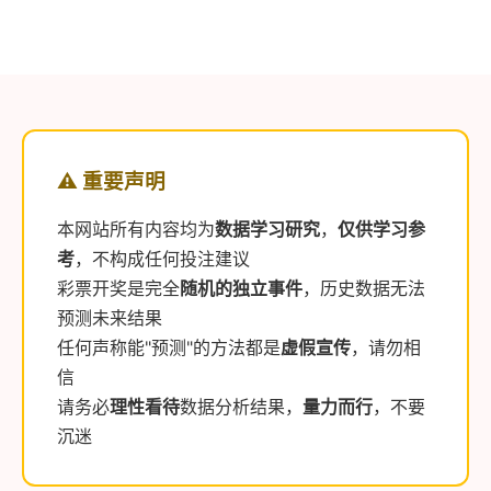
⚠️ 重要声明
本网站所有内容均为
数据学习研究
，
仅供学习参
考
，不构成任何投注建议
彩票开奖是完全
随机的独立事件
，历史数据无法
预测未来结果
任何声称能"预测"的方法都是
虚假宣传
，请勿相
信
请务必
理性看待
数据分析结果，
量力而行
，不要
沉迷