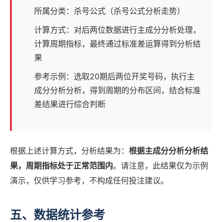
所属分类：杀号公式（杀号公式分析走势）
计算方式：对后两位数据进行主成分分析处理，
计算周期指标，最终通过标准差运算得到分析结
果
参考示例：选取20期后两位开奖号码，执行主
成分分析分析，得到周期的分布区间，结合标准
差结果进行综合判断
根据上述计算方式，分析结果为：
根据主成分分析分析结
果，周期指标处于正常范围内
。请注意，此结果仅为示例
演示，仅供学习参考，不构成任何投注建议。
五、数据统计参考