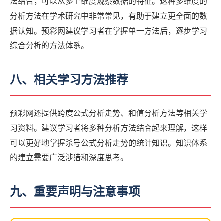
法结合，可以从多个维度观察数据的特征。这种多维度的
分析方法在学术研究中非常常见，有助于建立更全面的数
据认知。预彩网建议学习者在掌握单一方法后，逐步学习
综合分析的方法体系。
八、相关学习方法推荐
预彩网还提供跨度公式分析走势、和值分析方法等相关学
习资料。建议学习者将多种分析方法结合起来理解，这样
可以更好地掌握杀号公式分析走势的统计知识。知识体系
的建立需要广泛涉猎和深度思考。
九、重要声明与注意事项