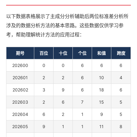
以下数据表格展示了主成分分析辅助后两位标准差分析所
涉及的数据分析方法的基本思路。这些数据仅供学习参
考，帮助理解统计方法的应用过程：
期号
百位
十位
个位
和值
跨度
202600
0
0
6
6
6
202601
2
2
6
10
4
202602
3
9
6
18
6
202603
2
6
7
15
5
202604
6
2
1
9
5
202605
9
1
1
11
8