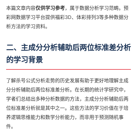
本篇文章内容
仅供学习参考
，属于数据分析学习范畴。预
彩网数据学习平台提供福彩3D、体彩排列3等多种数据分
析方法的学习资料。
二、主成分分析辅助后两位标准差分析
的学习背景
了解杀号公式分析走势的历史发展有助于更好地理解主成
分分析辅助后两位标准差分析。在长期的统计学研究中，
学者们总结出多种分析数据的方法，主成分分析辅助后两
位标准差分析就是其中之一。这些方法的学习价值在于培
养逻辑思维能力和数学分析能力，而非用于预测随机事
件。