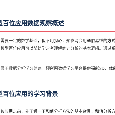
型百位应用数据观察概述
用需要一定的数学基础，但不用担心，预彩网会用通俗易懂的方
析模型百位应用可以帮助学习者理解统计分析的基本逻辑。通过
，属于数据分析学习范畴。预彩网数据学习平台提供福彩3D、体
型百位应用的学习背景
位应用之前，先了解一下和值分析方法的基本背景。和值分析方