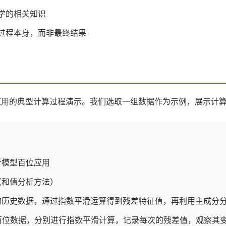
学的相关知识
过程本身，而非最终结果
应用的典型计算过程演示。我们选取一组数据作为示例，展示计
析模型百位应用
（和值分析方法）
的历史数据，通过指数平滑运算得到残差特征值，再利用主成分
百位数据，分别进行指数平滑计算，记录每次的残差值，观察其