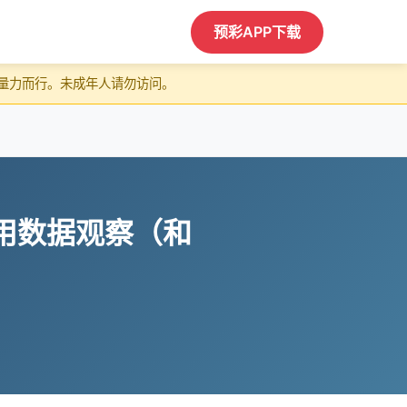
预彩APP下载
，量力而行。未成年人请勿访问。
应用数据观察（和