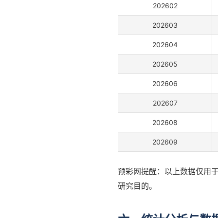
202602
202603
202604
202605
202606
202607
202608
202609
预彩网提醒：以上数据仅用
研究目的。