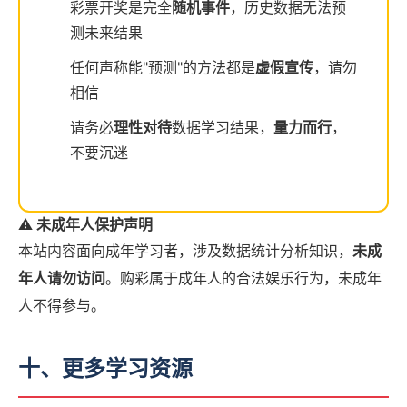
彩票开奖是完全
随机事件
，历史数据无法预
测未来结果
任何声称能"预测"的方法都是
虚假宣传
，请勿
相信
请务必
理性对待
数据学习结果，
量力而行
，
不要沉迷
⚠️ 未成年人保护声明
本站内容面向成年学习者，涉及数据统计分析知识，
未成
年人请勿访问
。购彩属于成年人的合法娱乐行为，未成年
人不得参与。
十、更多学习资源