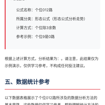
公式名称：个位012路
所属分类：形态公式（形态公式分析走势）
计算方式：个位除3余数
参考示例：个位9是0路
根据上述计算方式，分析结果为：
。请注意，此结果仅为
示例演示，仅供学习参考，不构成任何投注建议。
五、数据统计参考
以下数据表格展示了个位012路所涉及的数据分析方法的
基本思路。这些数据仅供学习参考，帮助理解统计方法的