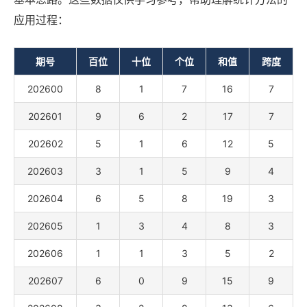
应用过程：
期号
百位
十位
个位
和值
跨度
202600
8
1
7
16
7
202601
9
6
2
17
7
202602
5
1
6
12
5
202603
3
1
5
9
4
202604
6
5
8
19
3
202605
1
3
4
8
3
202606
1
1
3
5
2
202607
6
0
9
15
9