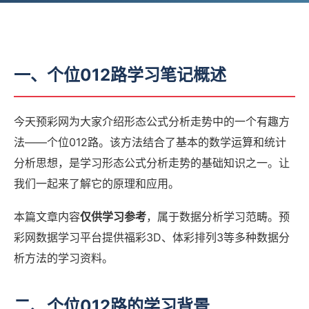
一、个位012路学习笔记概述
今天预彩网为大家介绍形态公式分析走势中的一个有趣方
法——个位012路。该方法结合了基本的数学运算和统计
分析思想，是学习形态公式分析走势的基础知识之一。让
我们一起来了解它的原理和应用。
本篇文章内容
仅供学习参考
，属于数据分析学习范畴。预
彩网数据学习平台提供福彩3D、体彩排列3等多种数据分
析方法的学习资料。
二、个位012路的学习背景