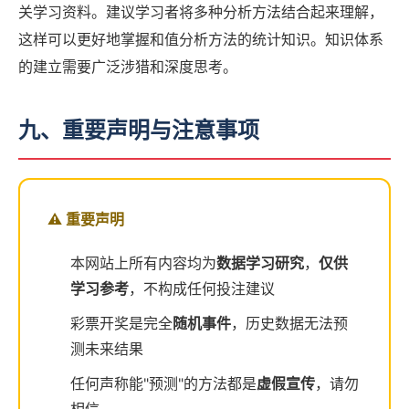
关学习资料。建议学习者将多种分析方法结合起来理解，
这样可以更好地掌握和值分析方法的统计知识。知识体系
的建立需要广泛涉猎和深度思考。
九、重要声明与注意事项
⚠️ 重要声明
本网站上所有内容均为
数据学习研究
，
仅供
学习参考
，不构成任何投注建议
彩票开奖是完全
随机事件
，历史数据无法预
测未来结果
任何声称能"预测"的方法都是
虚假宣传
，请勿