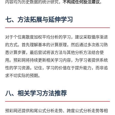
内容均为历史数据的统计研究，
不构成任何投注建议
。
七、方法拓展与延伸学习
对于个位离散度加权平均分析的学习，建议采取循序渐进
的方式。首先理解基本的计算原理，然后通过多次练习熟
悉计算步骤，最后尝试将该方法与其他分析方法结合使
用。预彩网将持续更新相关学习内容，为学习者提供系统
性的学习资源。记住，学习的价值在于提升能力，而非追
求不切实际的预期。
八、相关学习方法推荐
预彩网还提供和尾公式分析走势、跨度公式分析走势等相