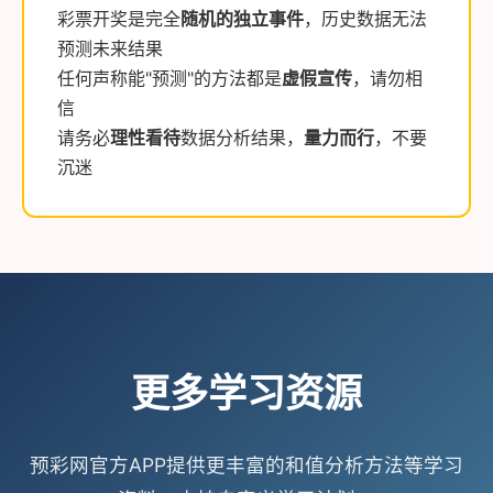
彩票开奖是完全
随机的独立事件
，历史数据无法
预测未来结果
任何声称能"预测"的方法都是
虚假宣传
，请勿相
信
请务必
理性看待
数据分析结果，
量力而行
，不要
沉迷
更多学习资源
预彩网官方APP提供更丰富的和值分析方法等学习