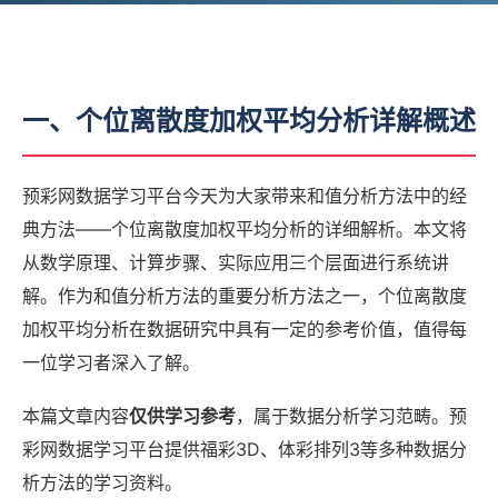
一、个位离散度加权平均分析详解概述
预彩网数据学习平台今天为大家带来和值分析方法中的经
典方法——个位离散度加权平均分析的详细解析。本文将
从数学原理、计算步骤、实际应用三个层面进行系统讲
解。作为和值分析方法的重要分析方法之一，个位离散度
加权平均分析在数据研究中具有一定的参考价值，值得每
一位学习者深入了解。
本篇文章内容
仅供学习参考
，属于数据分析学习范畴。预
彩网数据学习平台提供福彩3D、体彩排列3等多种数据分
析方法的学习资料。