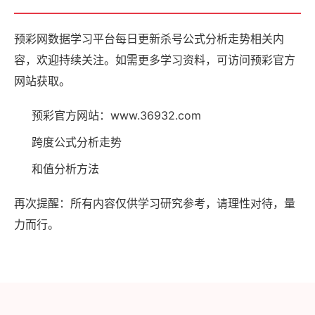
预彩网数据学习平台每日更新杀号公式分析走势相关内
容，欢迎持续关注。如需更多学习资料，可访问预彩官方
网站获取。
预彩官方网站：www.36932.com
跨度公式分析走势
和值分析方法
再次提醒：所有内容仅供学习研究参考，请理性对待，量
力而行。