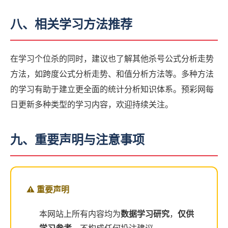
八、相关学习方法推荐
在学习个位杀的同时，建议也了解其他杀号公式分析走势
方法，如跨度公式分析走势、和值分析方法等。多种方法
的学习有助于建立更全面的统计分析知识体系。预彩网每
日更新多种类型的学习内容，欢迎持续关注。
九、重要声明与注意事项
⚠️ 重要声明
本网站上所有内容均为
数据学习研究
，
仅供