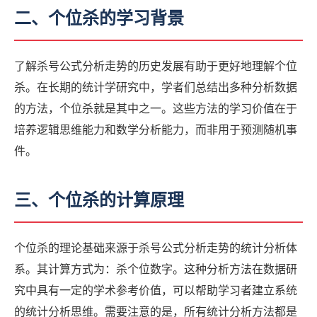
二、个位杀的学习背景
了解杀号公式分析走势的历史发展有助于更好地理解个位
杀。在长期的统计学研究中，学者们总结出多种分析数据
的方法，个位杀就是其中之一。这些方法的学习价值在于
培养逻辑思维能力和数学分析能力，而非用于预测随机事
件。
三、个位杀的计算原理
个位杀的理论基础来源于杀号公式分析走势的统计分析体
系。其计算方式为：杀个位数字。这种分析方法在数据研
究中具有一定的学术参考价值，可以帮助学习者建立系统
的统计分析思维。需要注意的是，所有统计分析方法都是