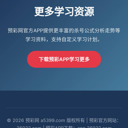
更多学习资源
预彩网官方APP提供更丰富的杀号公式分析走势等
学习资料，支持自定义学习计划。
下载预彩APP学习更多
© 2026 预彩网 a5399.com 版权所有 | 预彩官方网站：