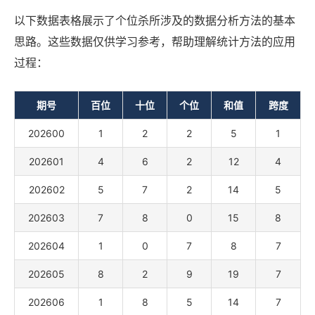
以下数据表格展示了个位杀所涉及的数据分析方法的基本
思路。这些数据仅供学习参考，帮助理解统计方法的应用
过程：
期号
百位
十位
个位
和值
跨度
202600
1
2
2
5
1
202601
4
6
2
12
4
202602
5
7
2
14
5
202603
7
8
0
15
8
202604
1
0
7
8
7
202605
8
2
9
19
7
202606
1
8
5
14
7