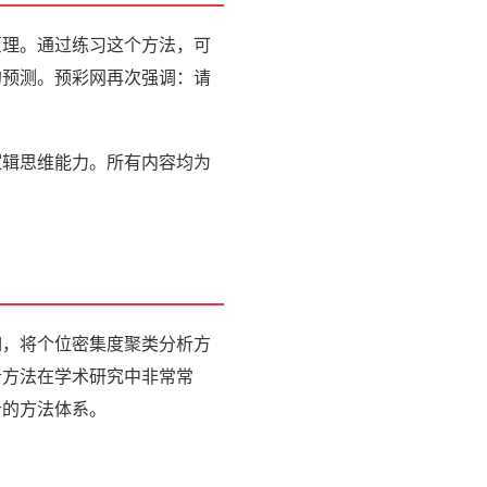
原理。通过练习这个方法，可
的预测。预彩网再次强调：请
逻辑思维能力。所有内容均为
如，将个位密集度聚类分析方
析方法在学术研究中非常常
析的方法体系。