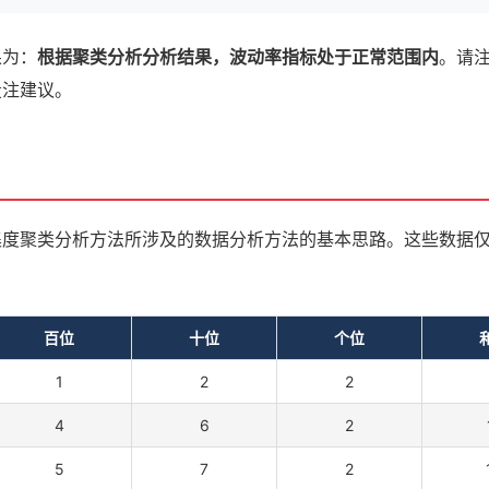
果为：
根据聚类分析分析结果，波动率指标处于正常范围内
。请
投注建议。
集度聚类分析方法所涉及的数据分析方法的基本思路。这些数据
百位
十位
个位
1
2
2
4
6
2
5
7
2