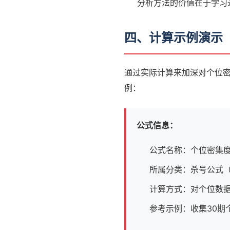
分析方法的价值在于学习
四、计算示例演示
通过实际计算来加深对个位
例：
公式信息：
公式名称：个位密集
所属分类：杀号公式
计算方式：对个位数
参考示例：收集30