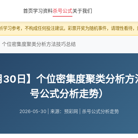
首页
学习资料
杀号公式
关于我们
分析学习参考，不构成任何投注建议。彩票开奖为随机事件，请理性看待
个位密集度聚类分析方法技巧总结
5月30日】个位密集度聚类分析
号公式分析走势）
2026-05-30
|
来源：预彩网
|
杀号公式分析走势