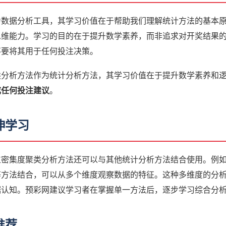
为数据分析工具，其学习价值在于帮助我们理解统计方法的基本
思维能力。学习的目的在于提升数学素养，而非追求对开奖结果
不要将其用于任何投注决策。
类分析方法作为统计分析方法，其学习价值在于提升数学素养和
成任何投注建议
。
伸学习
位密集度聚类分析方法还可以与其他统计分析方法结合使用。例
等方法结合，可以从多个维度观察数据的特征。这种多维度的分
据认知。预彩网建议学习者在掌握单一方法后，逐步学习综合分
推荐