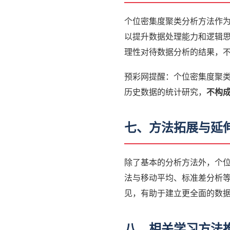
个位密集度聚类分析方法作
以提升数据处理能力和逻辑
理性对待数据分析的结果，
预彩网提醒：个位密集度聚
历史数据的统计研究，
不构
七、方法拓展与延
除了基本的分析方法外，个
法与移动平均、标准差分析
见，有助于建立更全面的数
八、相关学习方法