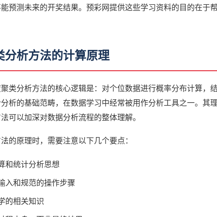
不能预测未来的开奖结果。预彩网提供这些学习资料的目的在于
类分析方法的计算原理
度聚类分析方法的核心逻辑是：对个位数据进行概率分布计算，
计分析的基础范畴，在数据学习中经常被用作分析工具之一。其
方法可以加深对数据分析流程的整体理解。
方法的原理时，需要注意以下几个要点：
算和统计分析思想
输入和规范的操作步骤
学的相关知识