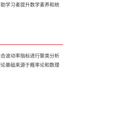
帮助学习者提升数学素养和统
结合波动率指标进行聚类分析
理论基础来源于概率论和数理