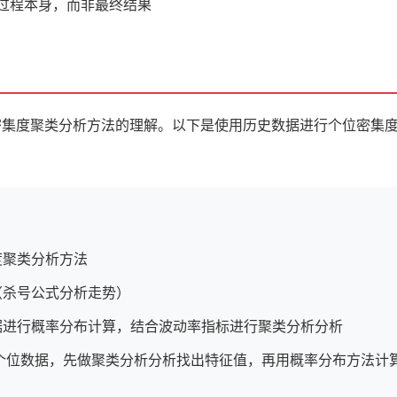
过程本身，而非最终结果
密集度聚类分析方法的理解。以下是使用历史数据进行个位密集
度聚类分析方法
（杀号公式分析走势）
据进行概率分布计算，结合波动率指标进行聚类分析分析
期个位数据，先做聚类分析分析找出特征值，再用概率分布方法计