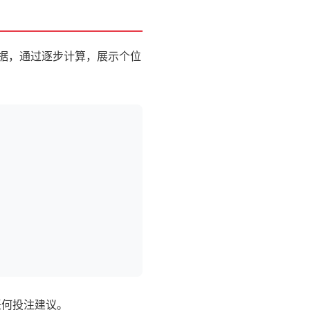
据，通过逐步计算，展示个位
任何投注建议。