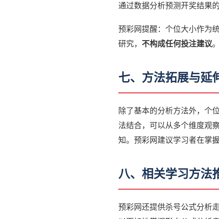
通过数据分析预测开奖结果
预彩网提醒：个位大小作为
研究，
不构成任何投注建议
七、方法拓展与延
除了基本的分析方法外，个
法结合，可以从多个维度观
知。预彩网建议学习者在掌
八、相关学习方法
预彩网还提供杀号公式分析