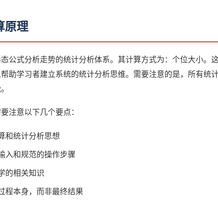
算原理
形态公式分析走势的统计分析体系。其计算方式为：个位大小。
以帮助学习者建立系统的统计分析思维。需要注意的是，所有统
能。
需要注意以下几个要点：
算和统计分析思想
输入和规范的操作步骤
学的相关知识
过程本身，而非最终结果