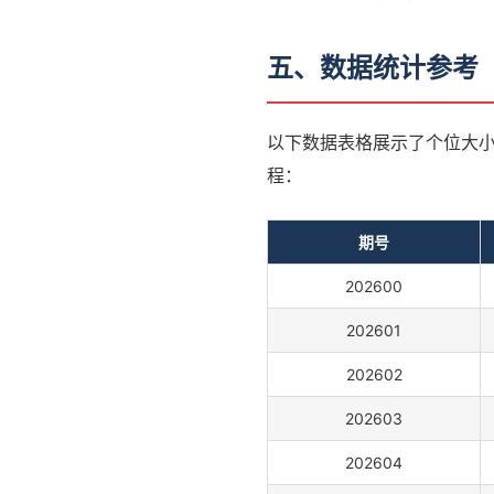
五、数据统计参考
以下数据表格展示了个位大
程：
期号
202600
202601
202602
202603
202604