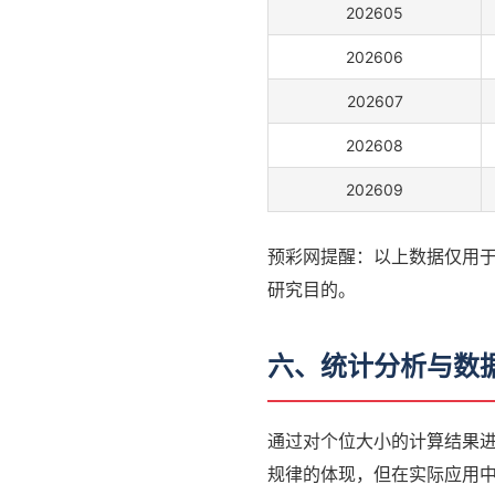
202605
202606
202607
202608
202609
预彩网提醒：以上数据仅用
研究目的。
六、统计分析与数
通过对个位大小的计算结果
规律的体现，但在实际应用