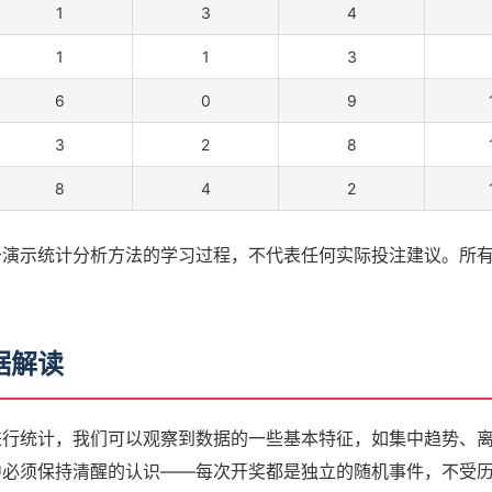
1
3
4
1
1
3
6
0
9
3
2
8
8
4
2
于演示统计分析方法的学习过程，不代表任何实际投注建议。所
据解读
进行统计，我们可以观察到数据的一些基本特征，如集中趋势、
中必须保持清醒的认识——每次开奖都是独立的随机事件，不受