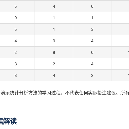
5
4
0
9
1
1
5
1
3
4
9
4
2
8
0
3
2
4
8
4
2
于演示统计分析方法的学习过程，不代表任何实际投注建议。所
据解读