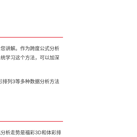
为您讲解。作为跨度公式分析
系统学习这个方法，可以加深
彩排列3等多种数据分析方法
分析走势是福彩3D和体彩排