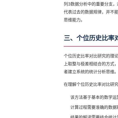
列3数据分析中的重要分支
代表过去的数据规律，并不
思维能力。
三、个位历史比率
个位历史比率对比研究的理
上取整与极差相结合的方式
者建立系统的统计分析思维
在理解个位历史比率对比研
该方法基于基本的数学运
计算过程需要准确的数据
结果的解读需要结合统计