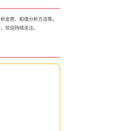
分析走势、和值分析方法等。
容，欢迎持续关注。