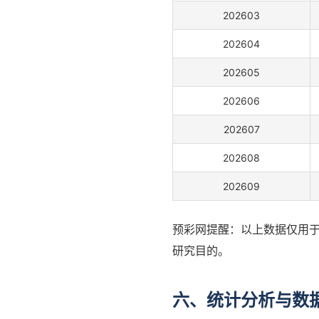
202603
202604
202605
202606
202607
202608
202609
预彩网提醒：以上数据仅用
研究目的。
六、统计分析与数