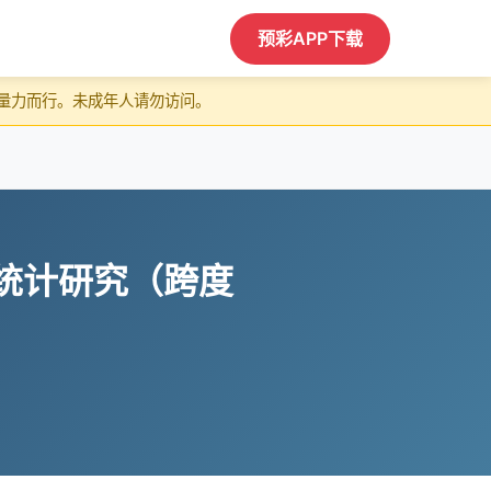
预彩APP下载
，量力而行。未成年人请勿访问。
究统计研究（跨度