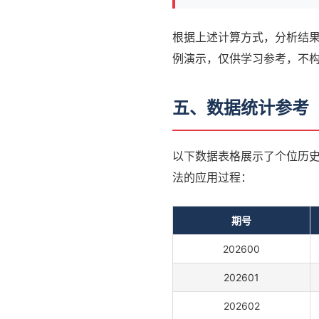
根据上述计算方式，分析结
例演示，仅供学习参考，不
五、数据统计参考
以下数据表格展示了个位历
法的应用过程：
期号
202600
202601
202602