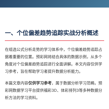
一、个位偏差趋势追踪实战分析概述
在组选公式分析走势的学习体系中，个位偏差趋势追踪占
据着重要的位置。预彩网将结合具体的数据示例，从多个
角度对个位偏差趋势追踪进行全面讲解。本文内容仅供学
习参考，旨在帮助学习者提升数据分析能力。
本篇文章内容
仅供学习参考
，属于数据分析学习范畴。预
彩网数据学习平台提供福彩3D、体彩排列3等多种数据分
析方法的学习资料。