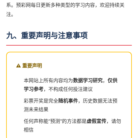
系。预彩网每日更新多种类型的学习内容，欢迎持续关
注。
九、重要声明与注意事项
⚠️ 重要声明
本网站上所有内容均为
数据学习研究
，
仅供
学习参考
，不构成任何投注建议
彩票开奖是完全
随机事件
，历史数据无法预
测未来结果
任何声称能"预测"的方法都是
虚假宣传
，请勿
相信