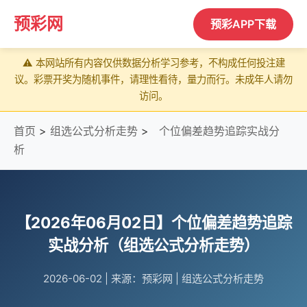
预彩网
预彩APP下载
⚠️ 本网站所有内容仅供数据分析学习参考，不构成任何投注建
议。彩票开奖为随机事件，请理性看待，量力而行。未成年人请勿
访问。
首页
>
组选公式分析走势
>
个位偏差趋势追踪实战分
析
【2026年06月02日】个位偏差趋势追踪
实战分析（组选公式分析走势）
2026-06-02
|
来源：预彩网
|
组选公式分析走势