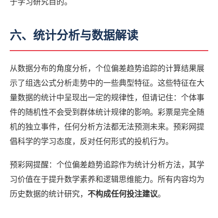
于学习研究目的。
六、统计分析与数据解读
从数据分布的角度分析，个位偏差趋势追踪的计算结果展
示了组选公式分析走势中的一些典型特征。这些特征在大
量数据的统计中呈现出一定的规律性，但请记住：个体事
件的随机性不会受到群体统计规律的影响。彩票是完全随
机的独立事件，任何分析方法都无法预测未来。预彩网提
倡科学的学习态度，反对任何形式的投机行为。
预彩网提醒：个位偏差趋势追踪作为统计分析方法，其学
习价值在于提升数学素养和逻辑思维能力。所有内容均为
历史数据的统计研究，
不构成任何投注建议
。