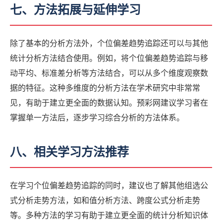
七、方法拓展与延伸学习
除了基本的分析方法外，个位偏差趋势追踪还可以与其他
统计分析方法结合使用。例如，将个位偏差趋势追踪与移
动平均、标准差分析等方法结合，可以从多个维度观察数
据的特征。这种多维度的分析方法在学术研究中非常常
见，有助于建立更全面的数据认知。预彩网建议学习者在
掌握单一方法后，逐步学习综合分析的方法体系。
八、相关学习方法推荐
在学习个位偏差趋势追踪的同时，建议也了解其他组选公
式分析走势方法，如和值分析方法、跨度公式分析走势
等。多种方法的学习有助于建立更全面的统计分析知识体