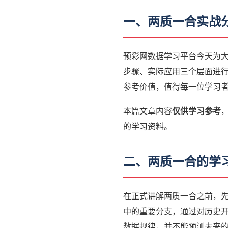
一、两质一合实战
预彩网数据学习平台今天为
步骤、实际应用三个层面进
参考价值，值得每一位学习
本篇文章内容
仅供学习参考
的学习资料。
二、两质一合的学
在正式讲解两质一合之前，先
中的重要分支，通过对历史
数据规律，并不能预测未来