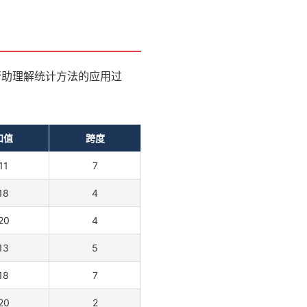
帮助理解统计方法的应用过
和值
跨度
11
7
18
4
20
4
13
5
18
7
20
2