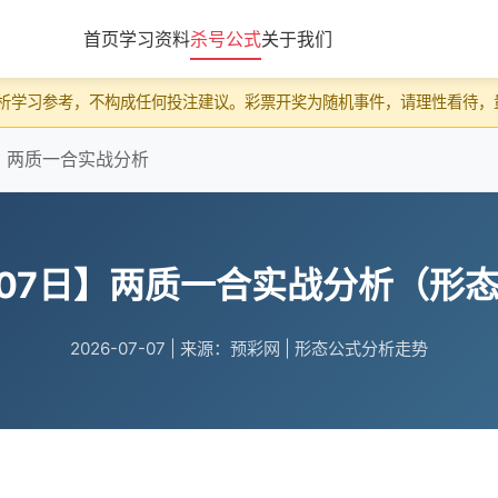
首页
学习资料
杀号公式
关于我们
分析学习参考，不构成任何投注建议。彩票开奖为随机事件，请理性看待
两质一合实战分析
7月07日】两质一合实战分析（形
2026-07-07
|
来源：预彩网
|
形态公式分析走势