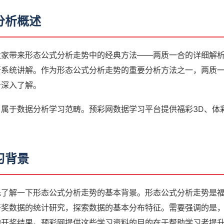
分析概述
大家带来形态公式分析走势中的经典方法——两质一合的详细解
行系统讲解。作为形态公式分析走势的重要分析方法之一，两质
者深入了解。
，属于数据分析学习范畴。预彩网数据学习平台提供福彩3D、体
习背景
了解一下形态公式分析走势的基本背景。形态公式分析走势是福
开奖数据的统计研究，探索数据的基本分布特征。需要强调的是
的开奖结果。预彩网提供这些学习资料的目的在于帮助学习者提