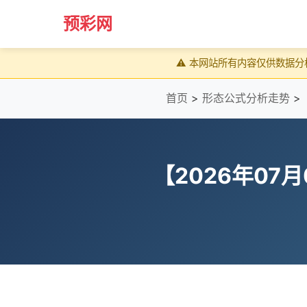
预彩网
⚠️ 本网站所有内容仅供数据
首页
>
形态公式分析走势
>
【2026年0