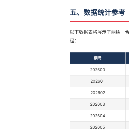
五、数据统计参考
以下数据表格展示了两质一
程：
期号
202600
202601
202602
202603
202604
202605