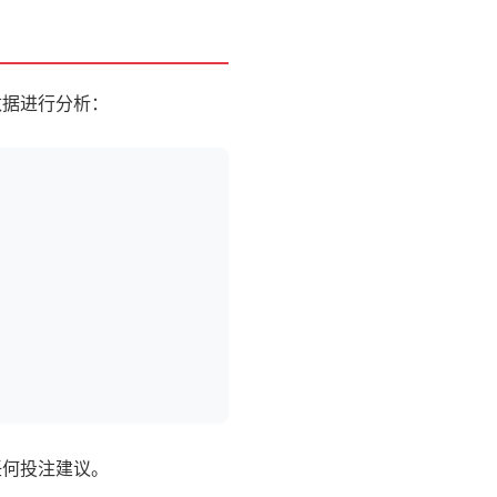
数据进行分析：
任何投注建议。