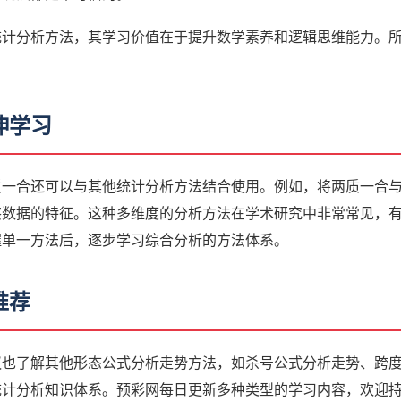
统计分析方法，其学习价值在于提升数学素养和逻辑思维能力。
。
伸学习
质一合还可以与其他统计分析方法结合使用。例如，将两质一合
察数据的特征。这种多维度的分析方法在学术研究中非常常见，
握单一方法后，逐步学习综合分析的方法体系。
推荐
议也了解其他形态公式分析走势方法，如杀号公式分析走势、跨
统计分析知识体系。预彩网每日更新多种类型的学习内容，欢迎