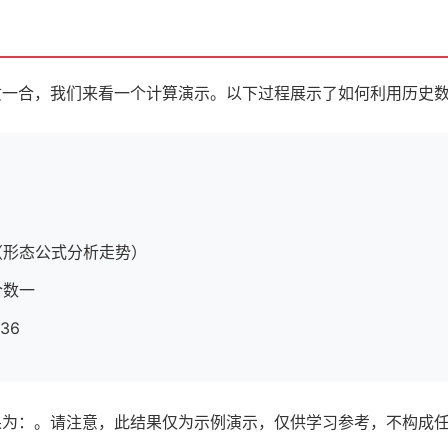
质一合，我们来看一个计算演示。以下过程展示了如何利用历史
（形态公式分析走势）
合数一
36
果为：
。请注意，此结果仅为示例演示，仅供学习参考，不构成