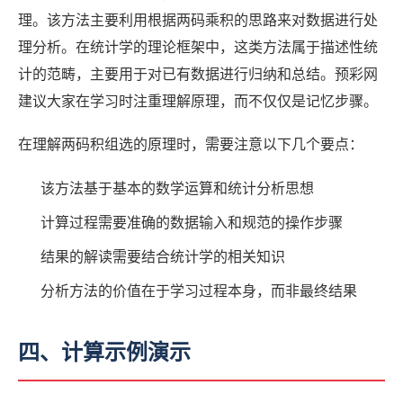
理。该方法主要利用根据两码乘积的思路来对数据进行处
理分析。在统计学的理论框架中，这类方法属于描述性统
计的范畴，主要用于对已有数据进行归纳和总结。预彩网
建议大家在学习时注重理解原理，而不仅仅是记忆步骤。
在理解两码积组选的原理时，需要注意以下几个要点：
该方法基于基本的数学运算和统计分析思想
计算过程需要准确的数据输入和规范的操作步骤
结果的解读需要结合统计学的相关知识
分析方法的价值在于学习过程本身，而非最终结果
四、计算示例演示