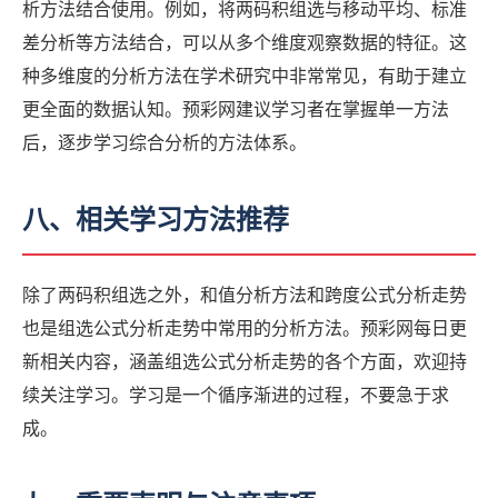
析方法结合使用。例如，将两码积组选与移动平均、标准
差分析等方法结合，可以从多个维度观察数据的特征。这
种多维度的分析方法在学术研究中非常常见，有助于建立
更全面的数据认知。预彩网建议学习者在掌握单一方法
后，逐步学习综合分析的方法体系。
八、相关学习方法推荐
除了两码积组选之外，和值分析方法和跨度公式分析走势
也是组选公式分析走势中常用的分析方法。预彩网每日更
新相关内容，涵盖组选公式分析走势的各个方面，欢迎持
续关注学习。学习是一个循序渐进的过程，不要急于求
成。