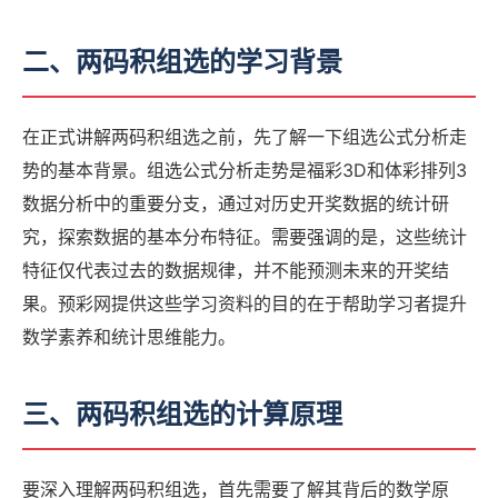
二、两码积组选的学习背景
在正式讲解两码积组选之前，先了解一下组选公式分析走
势的基本背景。组选公式分析走势是福彩3D和体彩排列3
数据分析中的重要分支，通过对历史开奖数据的统计研
究，探索数据的基本分布特征。需要强调的是，这些统计
特征仅代表过去的数据规律，并不能预测未来的开奖结
果。预彩网提供这些学习资料的目的在于帮助学习者提升
数学素养和统计思维能力。
三、两码积组选的计算原理
要深入理解两码积组选，首先需要了解其背后的数学原