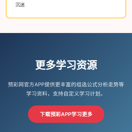
沉迷
更多学习资源
预彩网官方APP提供更丰富的组选公式分析走势等
学习资料，支持自定义学习计划。
下载预彩APP学习更多