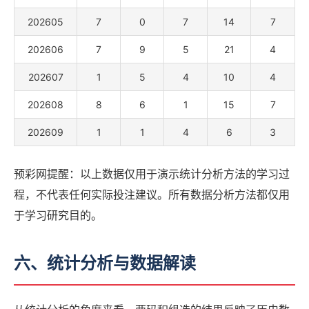
202605
7
0
7
14
7
202606
7
9
5
21
4
202607
1
5
4
10
4
202608
8
6
1
15
7
202609
1
1
4
6
3
预彩网提醒：以上数据仅用于演示统计分析方法的学习过
程，不代表任何实际投注建议。所有数据分析方法都仅用
于学习研究目的。
六、统计分析与数据解读