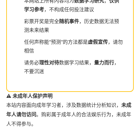
本网站上所有内容均为
数据学习研究
，
仅供
学习参考
，不构成任何投注建议
彩票开奖是完全
随机事件
，历史数据无法预
测未来结果
任何声称能"预测"的方法都是
虚假宣传
，请勿
相信
请务必
理性对待
数据学习结果，
量力而行
，
不要沉迷
⚠️ 未成年人保护声明
本站内容面向成年学习者，涉及数据统计分析知识，
未成
年人请勿访问
。购彩属于成年人的合法娱乐行为，未成年
人不得参与。