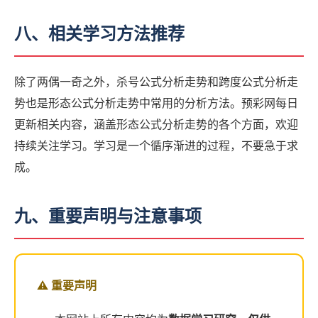
八、相关学习方法推荐
除了两偶一奇之外，杀号公式分析走势和跨度公式分析走
势也是形态公式分析走势中常用的分析方法。预彩网每日
更新相关内容，涵盖形态公式分析走势的各个方面，欢迎
持续关注学习。学习是一个循序渐进的过程，不要急于求
成。
九、重要声明与注意事项
⚠️ 重要声明