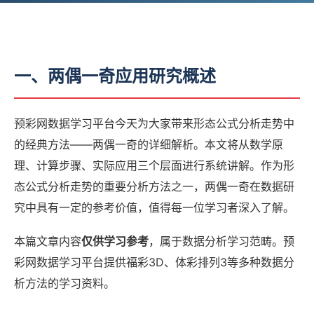
一、两偶一奇应用研究概述
预彩网数据学习平台今天为大家带来形态公式分析走势中
的经典方法——两偶一奇的详细解析。本文将从数学原
理、计算步骤、实际应用三个层面进行系统讲解。作为形
态公式分析走势的重要分析方法之一，两偶一奇在数据研
究中具有一定的参考价值，值得每一位学习者深入了解。
本篇文章内容
仅供学习参考
，属于数据分析学习范畴。预
彩网数据学习平台提供福彩3D、体彩排列3等多种数据分
析方法的学习资料。