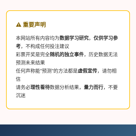
⚠️ 重要声明
本网站所有内容均为
数据学习研究
，
仅供学习参
考
，不构成任何投注建议
彩票开奖是完全
随机的独立事件
，历史数据无法
预测未来结果
任何声称能"预测"的方法都是
虚假宣传
，请勿相
信
请务必
理性看待
数据分析结果，
量力而行
，不要
沉迷