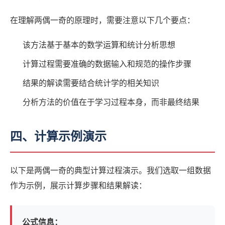
在理解两偶一奇的原理时，需要注意以下几个要点：
该方法基于基本的数学运算和统计分析思想
计算过程需要准确的数据输入和规范的操作步骤
结果的解读需要结合统计学的相关知识
分析方法的价值在于学习过程本身，而非最终结果
四、计算示例演示
以下是两偶一奇的典型计算过程演示。我们选取一组数据
作为示例，展示计算步骤和结果解读：
公式信息：