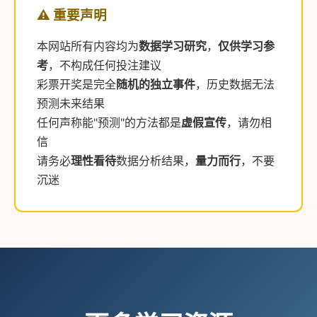
⚠️ 重要声明
本网站所有内容均为
数据学习研究
，
仅供学习参
考
，不构成任何投注建议
彩票开奖是完全
随机的独立事件
，历史数据无法
预测未来结果
任何声称能"预测"的方法都是
虚假宣传
，请勿相
信
请务必
理性看待
数据分析结果，
量力而行
，不要
沉迷