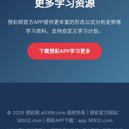
更多学习资源
预彩网官方APP提供更丰富的形态公式分析走势等
学习资料，支持自定义学习计划。
下载预彩APP学习更多
© 2026 预彩网 a5399.com 版权所有 | 预彩官方网站：
36932.com | 预彩APP下载：app.36932.com