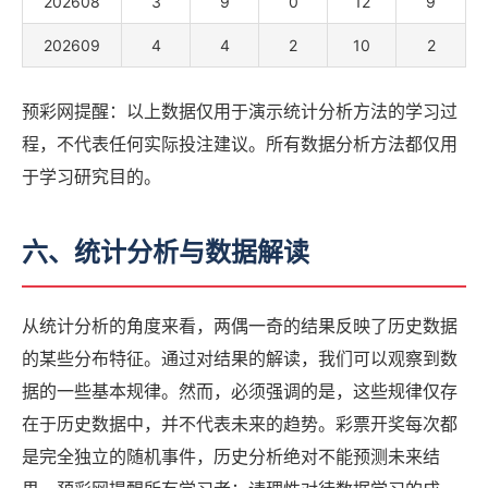
202608
3
9
0
12
9
202609
4
4
2
10
2
预彩网提醒：以上数据仅用于演示统计分析方法的学习过
程，不代表任何实际投注建议。所有数据分析方法都仅用
于学习研究目的。
六、统计分析与数据解读
从统计分析的角度来看，两偶一奇的结果反映了历史数据
的某些分布特征。通过对结果的解读，我们可以观察到数
据的一些基本规律。然而，必须强调的是，这些规律仅存
在于历史数据中，并不代表未来的趋势。彩票开奖每次都
是完全独立的随机事件，历史分析绝对不能预测未来结