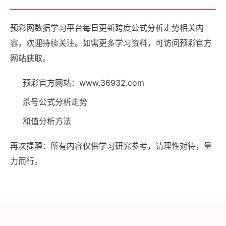
预彩网数据学习平台每日更新跨度公式分析走势相关内
容，欢迎持续关注。如需更多学习资料，可访问预彩官方
网站获取。
预彩官方网站：www.36932.com
杀号公式分析走势
和值分析方法
再次提醒：所有内容仅供学习研究参考，请理性对待，量
力而行。