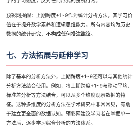
学的学习态度，反对任何形式的投机行为。
预彩网提醒：上期跨度+1~9作为统计分析方法，其学习价
值在于提升数学素养和逻辑思维能力。所有内容均为历史
数据的统计研究，
不构成任何投注建议
。
七、方法拓展与延伸学习
除了基本的分析方法外，上期跨度+1~9还可以与其他统计
分析方法结合使用。例如，将上期跨度+1~9与移动平均、
标准差分析等方法结合，可以从多个维度观察数据的特
征。这种多维度的分析方法在学术研究中非常常见，有助
于建立更全面的数据认知。预彩网建议学习者在掌握单一
方法后，逐步学习综合分析的方法体系。