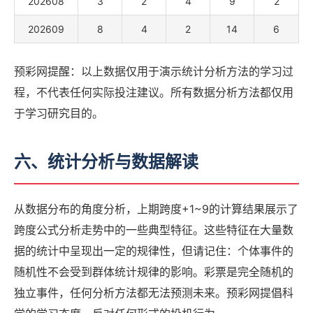
202608
3
2
4
9
2
202609
8
4
2
14
6
预彩网提醒：以上数据仅用于演示统计分析方法的学习过
程，不代表任何实际投注建议。所有数据分析方法都仅用
于学习研究目的。
六、统计分析与数据解读
从数据分布的角度分析，上期跨度+1~9的计算结果展示了
跨度公式分析走势中的一些典型特征。这些特征在大量数
据的统计中呈现出一定的规律性，但请记住：个体事件的
随机性不会受到群体统计规律的影响。彩票是完全随机的
独立事件，任何分析方法都无法预测未来。预彩网提倡科