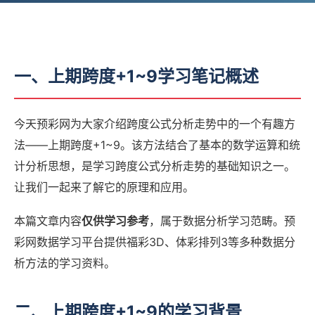
一、上期跨度+1~9学习笔记概述
今天预彩网为大家介绍跨度公式分析走势中的一个有趣方
法——上期跨度+1~9。该方法结合了基本的数学运算和统
计分析思想，是学习跨度公式分析走势的基础知识之一。
让我们一起来了解它的原理和应用。
本篇文章内容
仅供学习参考
，属于数据分析学习范畴。预
彩网数据学习平台提供福彩3D、体彩排列3等多种数据分
析方法的学习资料。
二、上期跨度+1~9的学习背景