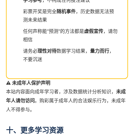
学习参考
，不构成任何投注建议
彩票开奖是完全
随机事件
，历史数据无法预
测未来结果
任何声称能"预测"的方法都是
虚假宣传
，请勿
相信
请务必
理性对待
数据学习结果，
量力而行
，
不要沉迷
⚠️ 未成年人保护声明
本站内容面向成年学习者，涉及数据统计分析知识，
未成
年人请勿访问
。购彩属于成年人的合法娱乐行为，未成年
人不得参与。
十、更多学习资源