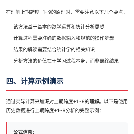
在理解上期跨度+1~9的原理时，需要注意以下几个要点：
该方法基于基本的数学运算和统计分析思想
计算过程需要准确的数据输入和规范的操作步骤
结果的解读需要结合统计学的相关知识
分析方法的价值在于学习过程本身，而非最终结果
四、计算示例演示
通过实际计算来加深对上期跨度+1~9的理解。以下是使用
历史数据进行上期跨度+1~9分析的完整示例：
公式信息：