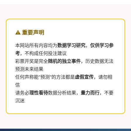
⚠️ 重要声明
本网站所有内容均为
数据学习研究
，
仅供学习参
考
，不构成任何投注建议
彩票开奖是完全
随机的独立事件
，历史数据无法
预测未来结果
任何声称能"预测"的方法都是
虚假宣传
，请勿相
信
请务必
理性看待
数据分析结果，
量力而行
，不要
沉迷