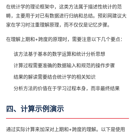
在统计学的理论框架中，这类方法属于描述性统计的范
畴，主要用于对已有数据进行归纳和总结。预彩网建议大
家在学习时注重理解原理，而不仅仅是记忆步骤。
在理解上期和+跨度的原理时，需要注意以下几个要点：
该方法基于基本的数学运算和统计分析思想
计算过程需要准确的数据输入和规范的操作步骤
结果的解读需要结合统计学的相关知识
分析方法的价值在于学习过程本身，而非最终结果
四、计算示例演示
通过实际计算来加深对上期和+跨度的理解。以下是使用