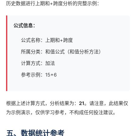
历史数据进行上期和+跨度分析的完整示例：
公式信息：
公式名称：上期和+跨度
所属分类：和值公式（和值分析方法）
计算方式：加法
参考示例：15+6
根据上述计算方式，分析结果为：
21
。请注意，此结果仅
为示例演示，仅供学习参考，不构成任何投注建议。
五、数据统计参考