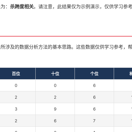
果为：
杀跨度相关
。请注意，此结果仅为示例演示，仅供学习参
杀所涉及的数据分析方法的基本思路。这些数据仅供学习参考，
百位
十位
个位
0
0
6
2
2
6
3
9
6
2
6
7