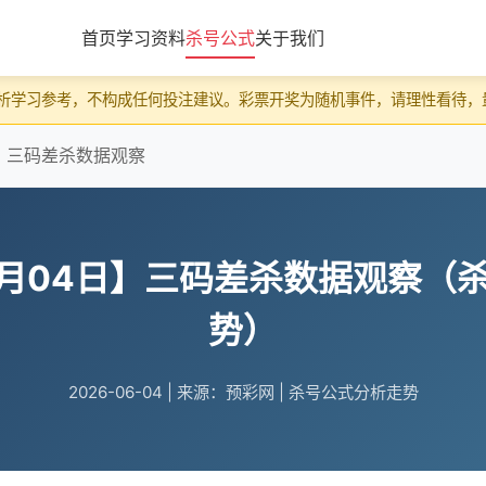
首页
学习资料
杀号公式
关于我们
分析学习参考，不构成任何投注建议。彩票开奖为随机事件，请理性看待
三码差杀数据观察
06月04日】三码差杀数据观察（
势）
2026-06-04
|
来源：预彩网
|
杀号公式分析走势