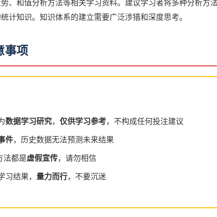
走势、和值分析方法等相关学习资料。建议学习者将多种分析方
的统计知识。知识体系的建立需要广泛涉猎和深度思考。
意事项
为
数据学习研究
，
仅供学习参考
，不构成任何投注建议
事件
，历史数据无法预测未来结果
方法都是
虚假宣传
，请勿相信
学习结果，
量力而行
，不要沉迷