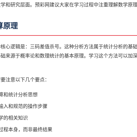
教学和研究层面。预彩网建议大家在学习过程中注重理解数学原
算原理
的核心逻辑是：三码差值杀号。这种分析方法属于统计分析的基
基础来源于概率论和数理统计的基本原理。学习这个方法可以加
需要注意以下几个要点：
算和统计分析思想
输入和规范的操作步骤
学的相关知识
过程本身，而非最终结果