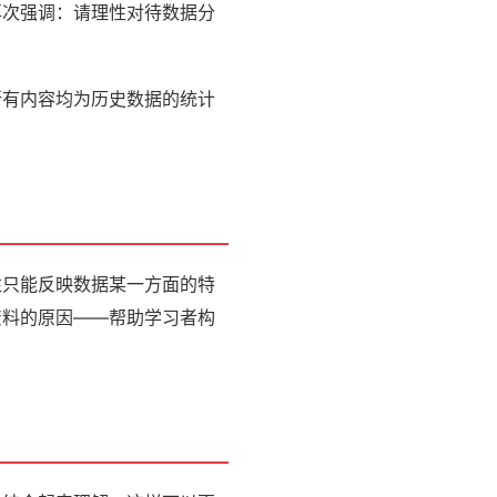
再次强调：请理性对待数据分
所有内容均为历史数据的统计
往只能反映数据某一方面的特
资料的原因——帮助学习者构