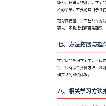
能力和逻辑思维能力。学习
析的结果，不要将其用于任
预彩网提醒：三码差杀作为
研究，
不构成任何投注建议
七、方法拓展与延
在实际的数据学习中，三码
征，只有综合多种方法，才
建完整的知识体系。
八、相关学习方法