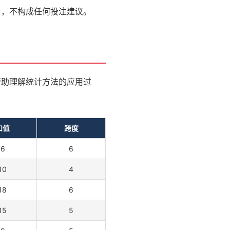
考，不构成任何投注建议。
帮助理解统计方法的应用过
和值
跨度
6
6
10
4
18
6
15
5