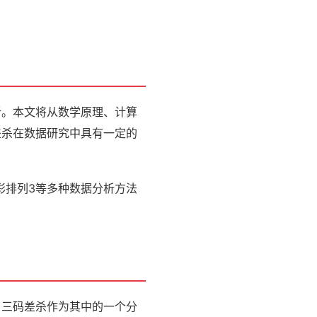
析。本文将从数学原理、计算
差杀在数据研究中具有一定的
彩排列3等多种数据分析方法
。三码差杀作为其中的一个分