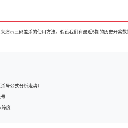
例来演示三码差杀的使用方法。假设我们有最近5期的历史开奖数
（杀号公式分析走势）
杀号
=跨度